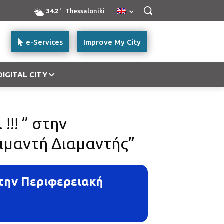
C
34.2
Thessaloniki
e-Services
Improve My City
DIGITAL CITY
!!! ” στην
αμαντή Διαμαντής”
 στην Περιφερειακή