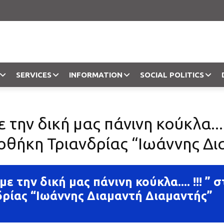
SERVICES
INFORMATION
SOCIAL POLITICS
Objection
την δική μας πάνινη κούκλα.... 
οθήκη Τριανδρίας “Ιωάννης Δι
ε την δική μας πάνινη κούκλα.... !!! ”
δρίας “Ιωάννης Διαμαντή Διαμαντής”