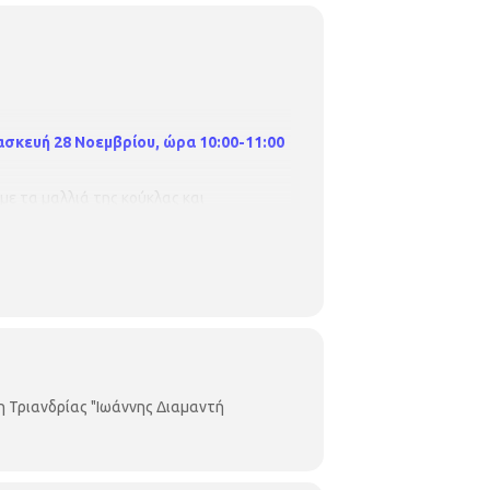
ρασκευή 28 Νοεμβρίου, ώρα 10:00-11:
00
με τα μαλλιά της κούκλας και
ύρη η καφέ τσόχα για τα παπούτσια, ένα
ά της κούκλας, 2 κουμπάκια μικρά , 2
η Τριανδρίας "Ιωάννης Διαμαντή
ος, βελόνα, κλωστή, ψαλίδι κουμπάκι.
λιοθήκη. Η συμμετοχή δεν προϋποθέτει