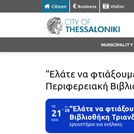
Citizen
Business
Visitor
MUNICIPALITY
“Ελάτε να φτιάξουμε 
Περιφερειακή Βιβλι
ΠΕ
“Ελάτε να φτιάξουμ
ΠΕ
21
28
Βιβλιοθήκη Τριαν
ΝΟΕ
εργαστήριο για ενήλικες