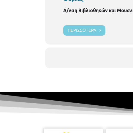
https://www.facebook.com/
Δημοτική
Δ/νση Βιβλιοθηκών και Μουσε
ΠΕΡΙΣΣΌΤΕΡΑ