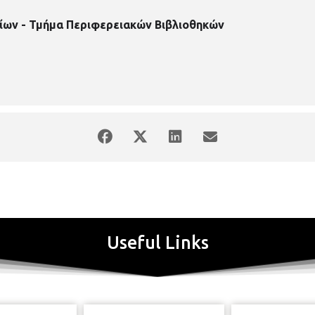
-Περιφερειακή-Βιβλιοθήκη-Κάτω-Τούμπας
ίων - Τμήμα Περιφερειακών Βιβλιοθηκών
Useful Links