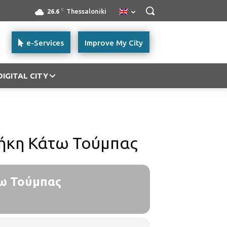
C
26.6
Thessaloniki
e-Services
Improve My City
DIGITAL CITY
θήκη Κάτω Τούμπας
τω Τούμπας