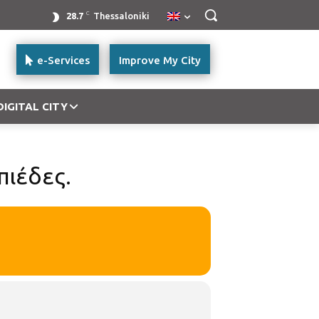
C
28.7
Thessaloniki
e-Services
Improve My City
DIGITAL CITY
πιέδες.