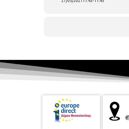
27/05/2021
11:43
-
11:43
Ώρα:
6:15
μ.μ.-
7:15
μ.μ.
Το Σεμινάριο
στο link:
https://forms.gle/YNnZT3g
σκακιού (
4 φορές πρωταθλήτρια Ελλ
Εποπτεία: Ελένη Τσιτσιμίκλη - Αν. 
Διοργάνωση: Ζωή Πρόζου- Υπεύθ
Επιμέλεια/ Αφίσα: Aργυρώ Κουράκ