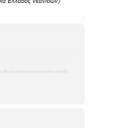
αι θα γνωρίσουν εν συντομία τα πολύ
ρετική συμμετοχή του κηδεμόνα τους
,
μια παρτίδα σκάκι. Ώρα:
5:00
μ.μ.-
6:00
μ.μ.
/StkvqkP5YeQD8fVt6
¨Μαθαίνω σκάκι
ωσης μιας παρτίδας.