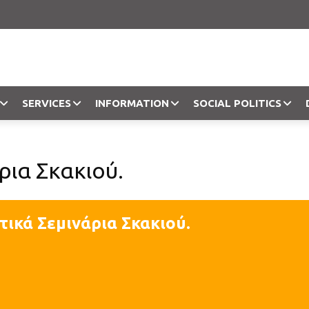
SERVICES
INFORMATION
SOCIAL POLITICS
Objection
ρια Σκακιού.
ικά Σεμινάρια Σκακιού.