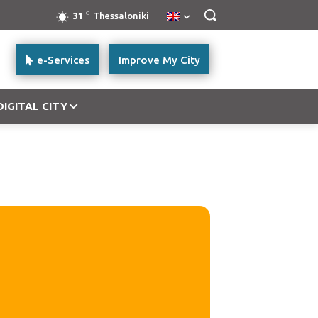
C
31
Thessaloniki
e-Services
Improve My City
DIGITAL CITY