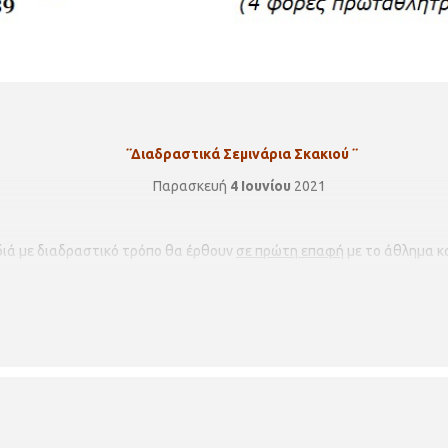
¨
Διαδραστικά Σεμινάρια Σκακιού
¨
Παρασκευή
4 Ιουνίου
2021
διά με διαδραστικό τρόπο θα έρθουν
σε πρώτη επαφή
με το άθλημα κ
ύν να ολοκληρώσουν μια παρτίδα σκάκι.
Για παιδιά
5-9
ετών,
με προαι
ού τα εφόδια και να περνούν τον χρόνο τους δημιουργικά, παίζοντας 
 εγγραφή/συμμετοχή θα πρέπει να συνδεθείτε
στο link:
https://forms.gle
ιδιά
6 - 10
ετών
που έχουν αποκτήσει τις βασικές δεξιότητες ολοκλήρ
μυστικά του σκακιού?
ουμε τις καλύτερες κινήσεις?
γκόσμιοι πρωταθλητές?