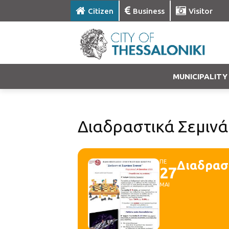
Citizen
Business
Visitor
MUNICIPALITY
Διαδραστικά Σεμινά
ΠΕ
Διαδραστ
27
ΜΑΙ