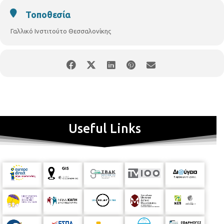
Αλλατίνη-Ντασώ), 25 προεπιλεγμένοι υποψήφιοι θα
παρουσιάσουν 15 μακαρόν που θα έχουν ετοιμάσει στο
Τοποθεσία
εργαστήριό τους.
Γαλλικό Ινστιτούτο Θεσσαλονίκης
Η γεύση, η γευστική πρωτοτυπία, η υφή, η ομοιομορφία του
σχήματος του μακαρόν και η γενική του όψη θα αποτελούν τα
κριτήρια αξιολόγησης.
Τους δύο υποψήφιους για τον τελικό θα επιλέξει επιτροπή της οποίας
πρόεδρος θα είναι ο κ. Jean-Marie Hoffmann, σεφ στην Πρεσβεία
της Γαλλίας στην Ελλάδα (Αθήνα) και μέλη o κ. Γιώργος Αυγέρος,
σεφ ζαχαροπλαστικής στο Sani Resort (Χαλκιδική), o κ. Αριστοτέλης
Μέγκουλας, σεφ στο Pomo d'Oro (Κέρκυρα), o κ. Νικόλας
Νικολακόπουλος, σεφ ζαχαροπλαστικής στο Tatoï Tennis Club και
καθηγητής στην Σχολή Le Monde (Αθήνα) και o κ. Δημήτρης
Useful Links
Παμπόρης, σεφ στο Ekies All Senses Resort (Χαλκιδική).
Ευχόμαστε σε όλους τους διαγωνιζομένους τέλεια μακαρόν!