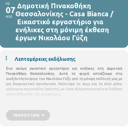
ΠΕ
Δημοτική Πινακοθήκη
07
Θεσσαλονίκης - Casa Bianca /
ΝΟΕ
Εικαστικό εργαστήριο για
ενήλικες στη μόνιμη έκθεση
έργων Νικολάου Γύζη
Λεπτομέρειες εκδήλωσης
Ένα ακόμα εικαστικό εργαστήριο για ενήλικες στη Δημοτική
Πινακοθήκη Θεσσαλονίκης. Αυτή τη φορά εστιάζουμε στα
ανεξάντλητα έργα του Νικολάου Γύζη από τη μόνιμη συλλογή μας με
μια διαφορετική προσέγγιση. Μελετάμε το φως και τη σκιά μέσω
γρήγορου προσχεδίου (σκίτσο), με τάση εξπρεσιονιστική και διάθεση
απελευθέρωσης της γραφής μας.
Το εργαστήριο διάρκειας 2 ωρών θα πραγματοποιείται ημέρα
Πέμπτη στη Δημοτική Πινακοθήκη – Casa Bianca και θα
ολοκληρώνεται σε μία μέρα. Οι ενδιαφερόμενοι μπορούν να
ΠΕΡΙΣΣΌΤΕΡΑ
δηλώσουν συμμετοχή σε ένα από τα τέσσερα προσφερόμενα
εργαστήρια. Θα τηρηθεί σειρά προτεραιότητας.