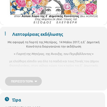
Λεπτομέρειες εκδήλωσης
Με αφορμή τη Γιορτή της Μητέρας, 14 Μαΐου 2017, η Ε΄ Δημοτική
Κοινότητα διοργανώνει την εκδήλωση
«
Γιορτή της Μητέρας, της Άνοιξης, του Περιβάλλοντος
»
με ελεύθερη είσοδο για όλα τα παιδιά και τους Γονείς του Δήμου
Θεσσαλονίκης, στον αύλειο χώρο του κτιρίου της Ε΄ Δημοτικής
Κοινότητας-
Βίλα ΜΟΡΝΤΩΧ.
25ης Μαρτίου 24 /Βασ. Όλγας 162
ΠΕΡΙΣΣΌΤΕΡΑ
την Κυριακή 14 Μαϊου 2017 ώρα 11:00πμ
Η εκδήλωση θα περιλαμβάνει:
Παιχνίδια με τα παιδιά (παραδοσιακά, εκπαιδευτικά, κινητικά,
Ώρα
ψυχαγωγικά)