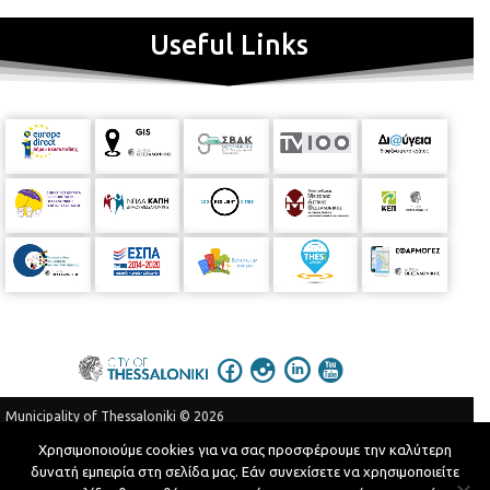
Αστικού Περιβάλλοντος-Πρασίνου Δήμου Θεσσαλονίκης **Ο
Useful Links
ζωγράφος Εμμανουήλ Δραγώγια τιμήθηκε από τον Δήμο
Κοζάνης με το αργυρό μετάλλιο της πόλης για την σημαντική
προσφορά του στην τέχνη και τον πολιτισμό. Έργα του
βρίσκονται στο Δημαρχείο και στο Λαογραφικό Μουσείο της
Κοζάνης, όπως και σε άλλες δημόσιες ή ιδιωτικές συλλογές
Municipality of Thessaloniki © 2026
Privacy Policy
Terms of Use
Χρησιμοποιούμε cookies για να σας προσφέρουμε την καλύτερη
δυνατή εμπειρία στη σελίδα μας. Εάν συνεχίσετε να χρησιμοποιείτε
Telephone Catalog