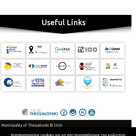
Useful Links
Municipality of Thessaloniki © 2026
Privacy Policy
Terms of Use
Χρησιμοποιούμε cookies για να σας προσφέρουμε την καλύτερη