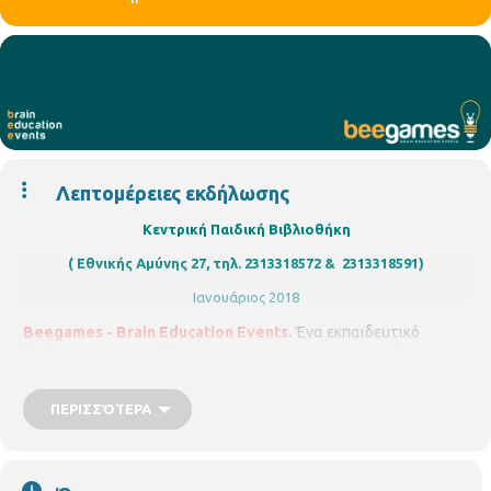
Λεπτομέρειες εκδήλωσης
Κεντρική Παιδική Βιβλιοθήκη
( Εθνικής Αμύνης 27, τηλ. 2313318572 & 2313318591)
Ιανουάριος 2018
Βeegames -
Brain Education Events.
Ένα εκπαιδευτικό
διαδραστικό παιχνίδι γνώσεων που μετατρέπει την ύλη των
μαθημάτων του σχολείου και την πρώτη επαφή των μαθητών
με τον χώρο της βιβλιοθήκης, σε παιχνίδι. Aπευθύνεται σε
ΠΕΡΙΣΣΌΤΕΡΑ
μαθητές των Ε΄ ή Στ΄ τάξεων του Δημοτικού, προσαρμοσμένο
στις γνώσεις τους. Οι μαθητές με τη χρήση των tablets,
απαντούν σε ερωτήσεις που αφορούν στα μαθηματικά, στις