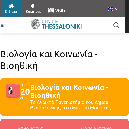
Visitor
Citizen
Business
Βιολογία και Κοινωνία -
Βιοηθική
ΤΕ
Βιολογία και Κοινωνία -
20
Βιοηθική
ΔΕΚ
Το Ανοικτό Πανεπιστήμιο του Δήμου
Θεσσαλονίκης, στο Μέγαρο Μουσικής