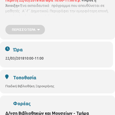
Πέμπτη 22/03/2018 και ώρα 10:00-11:00 π.μ.
«Ήρθε η
Άνοιξη»
Ένα εκπαιδευτικό πρόγραμμα που απευθύνεται σε
μαθητές Α΄-Γ΄ Δημοτικού. Περιγράφει την ομορφότερη εποχή,
των λουλουδιών, των χελιδονιών των κόκκινων φρούτων και
των πολύχρωμων πεταλούδων. Με την φοιτήτρια του
Παιδαγωγικού Τμήματος Δημοτικής Εκπαίδευσης του Α.Π.Θ
ΠΕΡΙΣΣΌΤΕΡΑ
Καλέγκα Ελευθερία –Παναγιώτα.
Με προεγγραφή έως 20
παιδιά.
Ώρα
22/03/2018
10:00
-
11:00
Τοποθεσία
Παιδική Βιβλιοθήκη Ξηροκρήνης
Φορέας
Δ/νση Βιβλιοθηκών και Μουσείων - Τμήμα