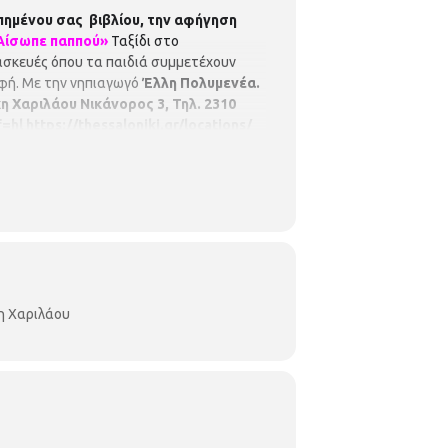
πημένου σας βιβλίου, την αφήγηση
Αίσωπε παππού»
Ταξίδι στο
ασκευές όπου τα παιδιά συμμετέχουν
αφή. Με την νηπιαγωγό
Έλλη Πολυμενέα.
κη Χαριλάου
Νικάνορος 3, Τηλ. 2310
f=hl
https://thessaloniki.gr/locations/
η Χαριλάου