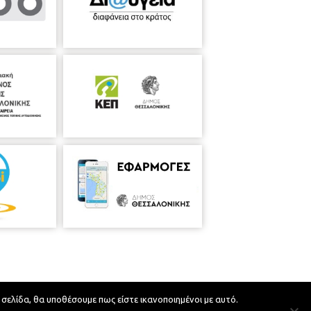
 σελίδα, θα υποθέσουμε πως είστε ικανοποιημένοι με αυτό.
Developed by
MyCompany Projects