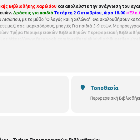
κής Βιβλιοθήκης Χαριλάου
και απολαύστε την ανάγνωση του αγα
ευών.
Δράσεις για παιδιά
Τετάρτη 2 Οκτωβρίου, ώρα 18.00
«Έλα 
Αισώπου, με το μύθο "Ο λαγός και η χελώνα". Θα ακολουθήσουν κατ
χετε μαζί σας: μαρκαδόρους, μπογιές Για παιδιά 5-9 ετών. Mε προεγγρ
είων
Τμήμα Περιφερειακών Βιβλιοθηκών
Περιφερειακή Βιβλιοθή
l.gr
https://www.facebook.com/perifereiakivivliothikixarilaou?re
Τοποθεσία
Περιφερειακή Βιβλιοθήκ
ίων - Τμήμα Περιφερειακών Βιβλιοθηκών