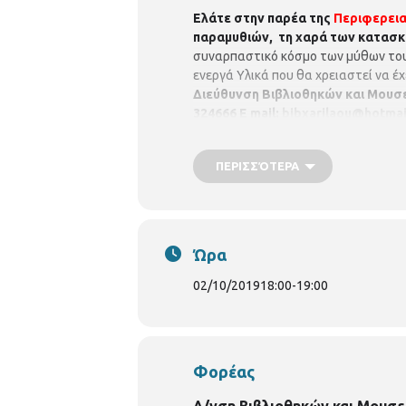
Ελάτε στην παρέα της
Περιφερεια
παραμυθιών, τη χαρά των κατασκ
συναρπαστικό κόσμο των μύθων του 
ενεργά Υλικά που θα χρειαστεί να έ
Διεύθυνση Βιβλιοθηκών και Μουσ
324666
E mail:
bibxarilaou@hotmai
βιβλιοθήκη-χαριλάου/
ΠΕΡΙΣΣΌΤΕΡΑ
Ώρα
02/10/2019
18:00
-
19:00
Φορέας
Δ/νση Βιβλιοθηκών και Μουσε