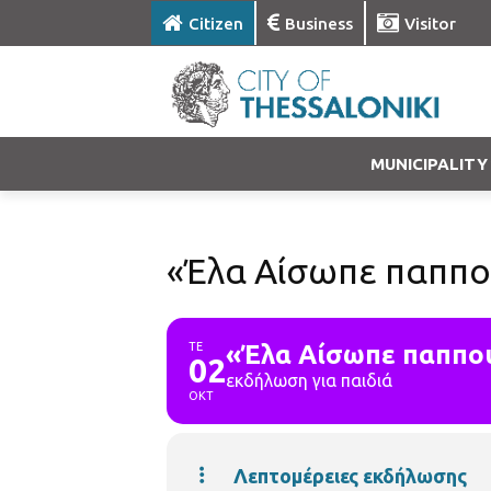
Citizen
Business
Visitor
MUNICIPALITY
«Έλα Αίσωπε παππο
ΤΕ
«Έλα Αίσωπε παππού
02
εκδήλωση για παιδιά
ΟΚΤ
Λεπτομέρειες εκδήλωσης