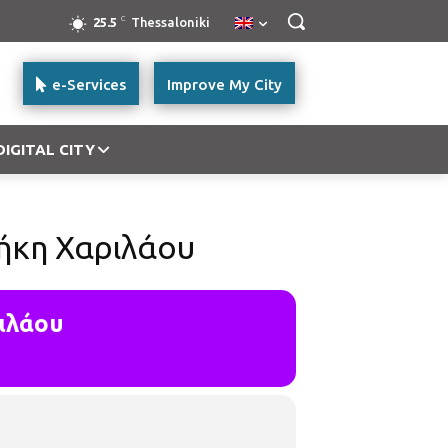
C
25.5
Thessaloniki
e-Services
Improve My City
DIGITAL CITY
ήκη Χαριλάου
ιλάου