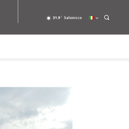
C
31.9
Salonicco