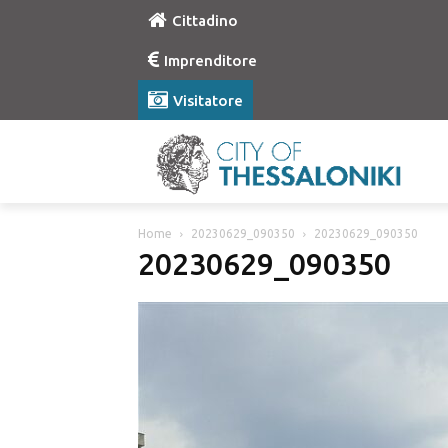
Cittadino
Imprenditore
Visitatore
Home
20230629_090350
20230629_090350
20230629_090350