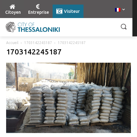
Visiteur
Citoyen
Entreprise
Accueil
1703142245187
1703142245187
1703142245187