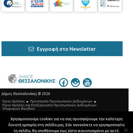
Εγγραφή στο Newsletter
Δήμος Θεσσαλονίκης © 2026
Όροι Χρήσης
Προστασία Προσωπικών Δεδομένων
Όροι Xρήσης και Eπεξεργασία Προσωπικών Δεδομένων
Ψηφιακού Βοηθού
Τηλεφωνικός Κατάλογος
Χρησιμοποιούμε cookies για να σας προσφέρουμε την καλύτερη
δυνατή εμπειρία στη σελίδα μας. Εάν συνεχίσετε να χρησιμοποιείτε
Developed by
MyCompany Projects
τη σελίδα, θα υποθέσουμε πως είστε ικανοποιημένοι με αυτό.