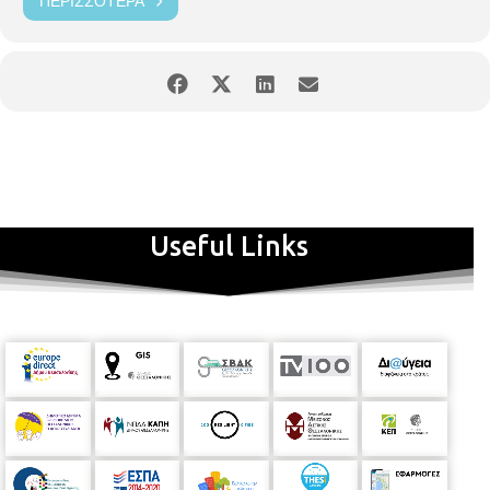
ΠΕΡΙΣΣΌΤΕΡΑ
διαφορετικών τεχνικών ζωγραφικής.
Δημιουργικές εικαστικές παρεμβάσεις σε χρηστικά αντικείμενα
της καθημερινότητας.
Δημιουργική μεταποίηση μοναδικών hand made ενδυμάτων.
Προσωπική έκφραση με την χρήση διαφορετικών τεχνικών
ζωγραφικής, κολάζ, ψεκασμού, στένσιλ,
ΠΛΗΡΟΦΟΡΙΕΣ & ΥΛΙΚΑ
Useful Links
Απαραίτητα υλικά για τις κατασκευές: υγρή κόλλα σε
σωληνάριο & κόλλα τύπου στικ, μπογιές τέμπερες, μελάνια,
χαρτόνια, χαρτί οντουλέ συσκευασίας.
Απαραίτητα υλικά: λευκό φανελάκι, κραγιόνια ή χρώματα για
υφάσματα, χαρτί, υλικά διακόσμησης, χάντρες, νήματα,
δερμάτινα κορδόνια
Έτοιμη υφασμάτινη λευκή τσάντα , κομμάτια υφάσματος,
φουλάρια, κρόσσια, νήματα, χαρτί, κραγιόνια ή χρώματα για
υφάσματα.