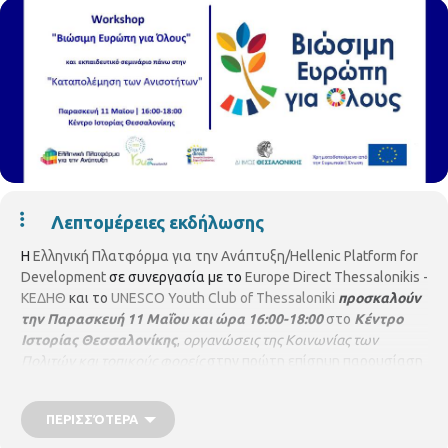
Λεπτομέρειες εκδήλωσης
Η
Ελληνική Πλατφόρμα για την Ανάπτυξη/Hellenic Platform for
Development
σε συνεργασία με το
Europe Direct Thessalonikis -
ΚΕΔΗΘ
και το
UNESCO Youth Club of Thessaloniki
προσκαλούν
την Παρασκευή 11 Μαΐου και ώρα 16:00-18:00
στο
Κέντρο
Ιστορίας Θεσσαλονίκης
,
οργανώσεις της Κοινωνίας των
Πολιτών και τοπικούς φορείς
στην πρώτη επίσημη παρουσίαση
του προγράμματος
"Βιώσιμη Ευρώπη για Όλους".
Σκοπός της
εκδήλωσης είναι η δημιουργία μιας συμμαχίας όλων όσων
ΠΕΡΙΣΣΌΤΕΡΑ
δρουν γύρω από τους Στόχους της Βιώσιμης Ανάπτυξης και η
ενεργοποίηση περισσότερων οργανώσεων της Κοινωνίας των