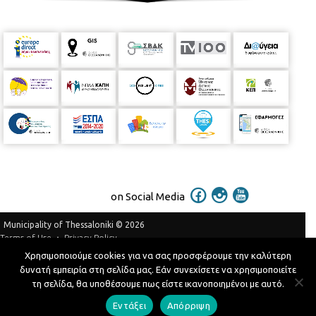
on Social Media
Municipality of Thessaloniki © 2026
Privacy Policy
Terms of Use
Χρησιμοποιούμε cookies για να σας προσφέρουμε την καλύτερη
Telephone Catalog
δυνατή εμπειρία στη σελίδα μας. Εάν συνεχίσετε να χρησιμοποιείτε
Developed by
MyCompany Projects
τη σελίδα, θα υποθέσουμε πως είστε ικανοποιημένοι με αυτό.
Εντάξει
Απόρριψη