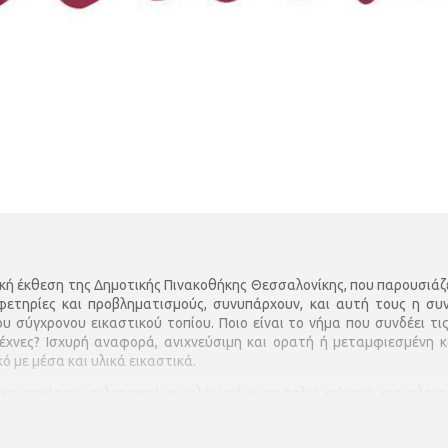
δική έκθεση της Δημοτικής Πινακοθήκης Θεσσαλονίκης, που παρουσιά
 αφετηρίες και προβληματισμούς, συνυπάρχουν, και αυτή τους η 
υ σύγχρονου εικαστικού τοπίου. Ποιο είναι το νήμα που συνδέει τι
έχνες? Ισχυρή αναφορά, ανιχνεύσιμη και ορατή ή μεταμφιεσμένη κα
 με μέσα και υλικά εικαστικά.
ς και ποιήτρια, φιλοτεχνεί με μελάνι πάνω σε παλιά κείμενα, χρονολο
ασίας και της συνάντησής της με τη φύση, καταγράφοντας έναν δ
δυάζει το μελάνι με φύλλα αλουμινίου-καθρέφτη. Το έργο, από τη