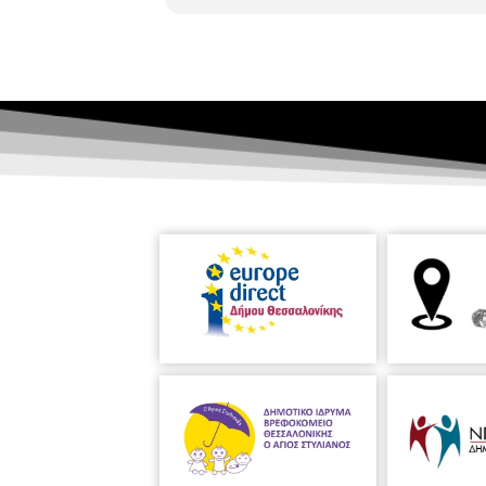
θεωρεί το έργο της ως το προσωπικ
εγκαταστάσεις, τις εκτυπώσεις κα
στερεότυπα και αναδεικνύοντας τι
κείμενα, προσθέτει και αφαιρεί λέξ
εσωτερικής βύθισης, όπως η ίδια την
εικαστικού και τα ίχνη τους εμφανί
“ένα πλέγμα, ένα νεφέλωμα από νοη
δημιουργεί νήματα, αλλά και διαδ
καθημερινής, όμως, τελετουργίας εν
ανθρώπινο δέρμα σε εικαστική πρ
πραγματεύεται θέματα φύλου, ταυτό
Μορφές κυρίαρχες και κυριαρχικές,
όπως το γελοίο και το τρομερό συν
μαλλιανθρώπους, στο τσίρκο αλλά κ
αστικού μύθου, κλισέ ή καρναβαλική
Στο έργο του
Χάρη Αναστασιάδη
κ
υπόσταση. Το κάρβουνο είναι το υ
θανάτου. Μαζί με αυτά τα δομικά στ
κερί, το σαπούνι, το σύρμα, ο σπ
ερμηνείας για την ανάγνωση του 
νοηματικό φίλτρο ακόμη και για τα 
- με εκκίνηση τη μνήμη και την ιστ
της προσωπικής και πολιτιστικής τ
τον εαυτό της ως θέμα, συγκεντρών