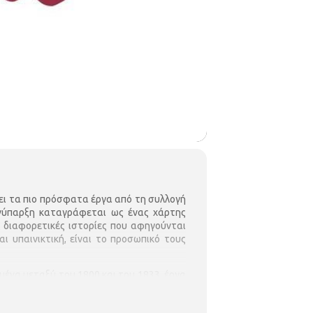
ζει τα πιο πρόσφατα έργα από τη συλλογή
συνύπαρξη καταγράφεται ως ένας χάρτης
ς διαφορετικές ιστορίες που αφηγούνται
ι υπαινικτική, είναι το προσωπικό τους
γημένα μεταξύ του 1800 και του 1833, έργα
ιάλογο μεταξύ των ταυτοτήτων και της
ν τελευταία ενότητα της σειράς,
Fragilis