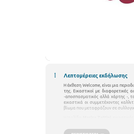
Λεπτομέρειες εκδήλωσης
Η έκθεση Welcome, είναι μια περιο
της. Εικαστικοί με διαφορετικές
-αποσπασματικός αλλά χάρτης -, το
εικαστικά οι συμμετέχοντες καλλιτ
βίωμα που μεταφράζουν σε συλλογικό
Η Ιταλίδα
Marisa Zattini
, εικαστικό
αφιερωμένα στην έννοια της φαντ
ιστορίας, με μια τεχνική που συν