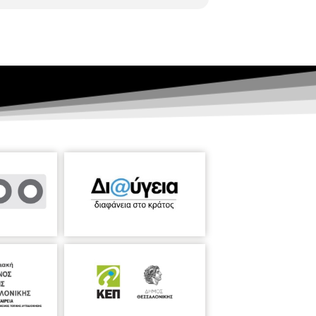
την τοπική χλωρίδα, και κύρια μέσα τις
ής εθνικής ταυτότητας, αποδομώντας τα
τεια Ρούμπου
επεμβαίνει ζωγραφικά σε
και εικαστικού εξαγνισμού. Στο δρόμο της
eckett, S. Kane-, εισβάλλουν στο έργο της
εροθανασίου
και το έργο-αποτύπωμα της
έει. Η Πληροφορία, που διακινείται και
κνύει τον αόρατο χώρο διασύνδεσης και
των τομών και των επεμβάσεων πάνω στο
ύφασμα και νήμα. Η
Μαριάννα Ιγνατάκη
 παράλληλα το όμορφο και το γκροτέσκο.
 μάσκες ή πίσω από μαλλιά, ενώ έννοιες
και παράδοση, σε γενειοφόρες κυρίες και
ρειν” δεν αποτελεί μόνο το θέμα κάποιου
ποίησης, αλλά και μια νέα κανονικότητα.
βουνου καθορίζει την υφή και την υλική
άσταση της ύπαρξης στην κατάσταση του
κότητα, η χρήση υλικών όπως η πέτρα, το
ρσις”, συγκροτούν τη δική του πρόταση
ανάληψη της λέξης αυτής υποβάλλει ένα
αγωγής Αυστραλή εικαστικός, που ερευνά
αγκοσμιοποίησης. Αποδομεί τους ορισμούς
στορίας και πολιτισμού. Ξεκινώντας από
 και νοσταλγία, στις εγκαταστάσεις της