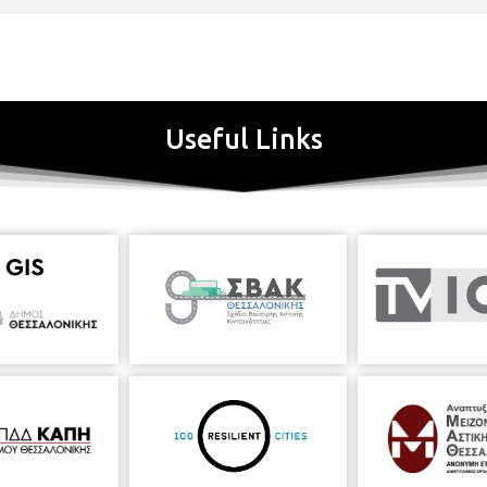
ό της αντίδοτο στις επιπτώσεις της αποικιοκρατίας. Με υλικό από 
ι τις performances, καταθέτει τη δική της εκδοχή της αυστραλιαν
ς αυτόχθονες απόψεις και τον πολιτισμό των αυτοχθόνων. Η
Εγκρά
εις και φράσεις, μια γραφή αυτόματη, σε μια διαδικασία διαλογισμού 
 ονομάζει, κείμενα που αναφέρονται στην ίδια ανησυχία - Δάντης, S. B
ζονται με πολλές και διαφορετικές μορφές. Σύμφωνα με την
Σύνθια Γ
Useful Links
τικές και συναισθηματικές διεργασίες μας περιβάλλει και μας συνδ
ρομές μιας κοσμικής αόρατης δαντέλας που συνυφαίνουμε, υποδει
 είδει προσευχής”. Η
Ειρήνη Μω
υ
σίδου
, μεταλλάσσει την εικόνα 
αγματικότητα και δημιουργεί εικαστικές κατασκευές με χρώμα, 
τητας, ετερότητας και αποκλεισμού, μέσα από μορφές που αγγίζουν
 χωρίς σημάδια ευαλωτότητας, κρύβονται ή αποκαλύπτονται μέσα από
υπάρχουν και εναλλάσσονται. Με αναφορές στην κινεζική φιλοσοφία 
αι στην όπερα, το έργο της μας βάζει σε έναν κόσμο όπου το “διαφέ
ς μεταμφίεσης, το αντικείμενο ανθρωπολογικής περιέργειας ή γελοιο
υριαρχούν οι χειρονομιακές πρακτικές. Η εκτεταμένη χρήση του κάρ
λικό σώμα του μη όντος, αυτού που η καύση οδήγησε από την κατ
οιχεία, η απουσία του χρώματος, η κυριαρχία του μαύρου, η γεωμετρι
άγκος, τα καρφιά και οι βελόνες και η επανάληψη της λέξης “κάθα
εικαστικού του έργου, αφού σύμφωνα με τον ίδιο “η εμμονική επ
έργα στα οποία δεν υπάρχει γραμμένη”. Η
Olga
Cironis
,
ελληνικής κατ
ορία- τη σημασία της συμμετοχής στο περιβάλλον της πολιτισμικής π
αυτότητας, διερευνώντας τη σχέση μεταξύ ταυτότητας και τόπου, ι
ει καθημερινά αντικείμενα, που φορτωμένα με συμβολικές σημασίες