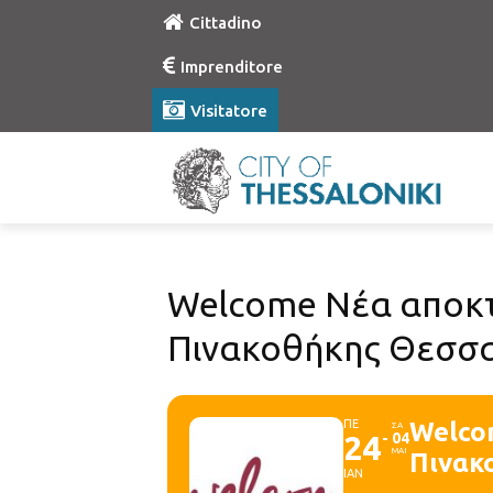
Cittadino
Imprenditore
Visitatore
Welcome Νέα αποκτ
Πινακοθήκης Θεσσα
ΠΕ
Welco
ΣΑ
24
04
ΜΑΙ
Πινακ
ΙΑΝ