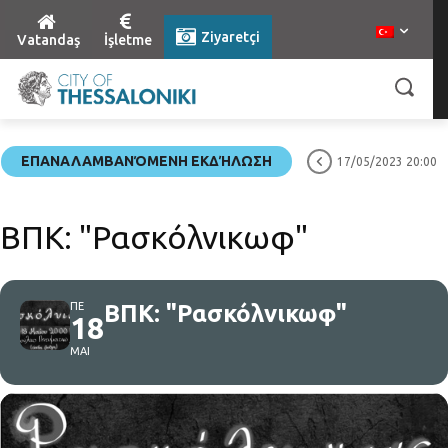
Ziyaretçi
Vatandaş
İşletme
ΕΠΑΝΑΛΑΜΒΑΝΌΜΕΝΗ ΕΚΔΉΛΩΣΗ
17/05/2023 20:00
ΒΠΚ: "Ρασκόλνικωφ"
ΠΕ
ΒΠΚ: "Ρασκόλνικωφ"
18
ΜΑΙ