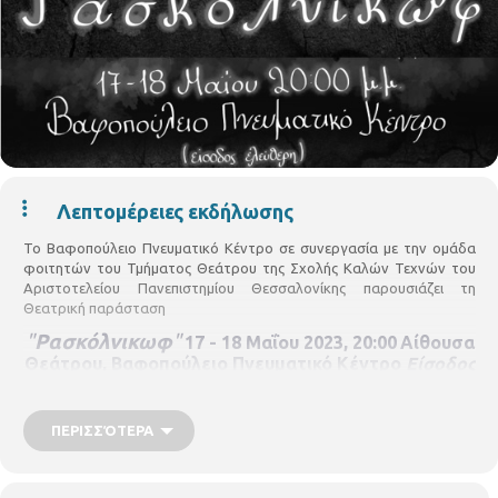
Λεπτομέρειες εκδήλωσης
Το
Βαφοπούλειο Πνευματικό Κέντρο
σε συνεργασία με την ομάδα
φοιτητών του Τμήματος Θεάτρου της Σχολής Καλών Τεχνών του
Αριστοτελείου Πανεπιστημίου Θεσσαλονίκης παρουσιάζει τη
Θεατρική παράσταση
"
Ρασκόλνικωφ
"
17 - 18 Μαΐου 2023, 20:00
Αίθουσα
Θεάτρου, Βαφοπούλειο Πνευματικό Κέντρο
Είσοδος
Ελεύθερη
Η παράσταση έχει ως στόχο να ευαισθητοποιήσει τον νέο κόσμο και
ΠΕΡΙΣΣΌΤΕΡΑ
να τον βοηθήσει να συνειδητοποιήσει γιατί πρέπει να αλλάξουμε και
να γίνουμε πιο κατανοητικοί και λιγότερο -είτε εσκεμμένα είτε
ακούσια- βίαιοι άνθρωποι. Μετά την παράσταση θα ακολουθήσει