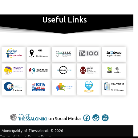
z.prozou@thessaloniki.gr
Β)
δια ζώσης
,
την
Τετάρτη 15
Φεβρουαρίου 2023
,
στην Παιδική Βιβλιοθήκη του
Βαφοπούλειου Πνευματικού Κέντρου (Γ. Βαφόπουλου 3).
Useful Links
Περισσότερες πληροφορίες στο τηλέφωνο: 2313318699
Υλικά
που θα χρειαστούν: 2 χαρτόνια κανσόν λευκό Α4 ή 2 φύλλα
λευκά και μπλοκ ακουαρέλας, μαρκαδόροι, λαδοπαστέλ,
ξυλομπογιές, ψαλίδια, κόλλες, χρωματιστά χαρτόνια κανσόν Α4
και χρυσοχάρτονα της αρεσκείας σας.
Λόγω περιορισμένου αριθμού θέσεων, θα τηρηθεί σειρά
προτεραιότητας.
Αφίσες των εργαστηρίων:
on Social Media
Municipality of Thessaloniki © 2026
Privacy Policy
Terms of Use