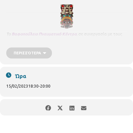
Το
Βαφοπούλειo Πνευματικό Κέντρο
, σε συνεργασία με τους
καλλιτέχνες και τους παιδαγωγούς της
Action Art
,
υποδέχεται
τις Αποκριές με το δημιουργικό εργαστήρι κατασκευής
μασκών
«Μαγικές Μάσκες των Μάγια»
που είναι
ΠΕΡΙΣΣΌΤΕΡΑ
εμπνευσμένες από το υπέροχο μακρινό Μεξικό!
Οι μικροί μας
καλλιτέχνες, μαζί με τους γονείς τους, θα ανακαλύψουν και θα
δημιουργήσουν τις δικές τους υπέροχες μάσκες των Μάγια
Ώρα
ανακατεύοντας χρώματα και ζωγραφίζοντας, κόβοντας και
κολλώντας σχήματα και δημιουργώντας τα δικά τους σύμβολα.
15/02/2023
18:30
-
20:00
Το εικαστικό εργαστήρι απευθύνεται σε γονείς και παιδιά
ηλικίας έξι ετών και άνω, χωρίς οικονομική επιβάρυνση, και
θα
πραγματοποιηθεί κατά τις
ώρες 18:30 – 20:00
:
Α)
διαδικτυακά
, την
Παρασκευή 10 Φεβρουαρίου
2023
,
μέσω
της πλατφόρμας zoom. Δηλώσεις συμμετοχής:
https://forms.gle/SJVmCg1eu8RFwNRx8
Περισσότερες
πληροφορίες στο τηλέφωνο: 2313318689, email: