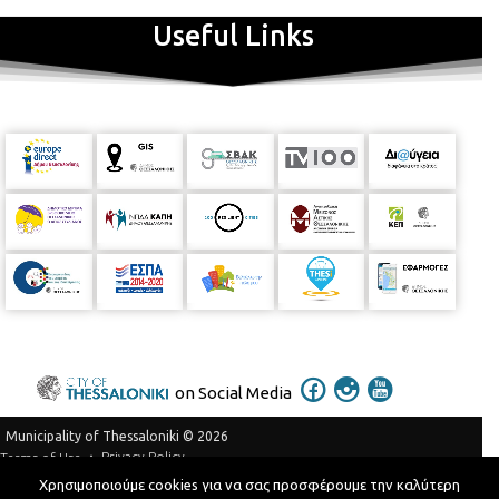
Useful Links
on Social Media
Municipality of Thessaloniki © 2026
Privacy Policy
Terms of Use
Χρησιμοποιούμε cookies για να σας προσφέρουμε την καλύτερη
Telephone Catalog