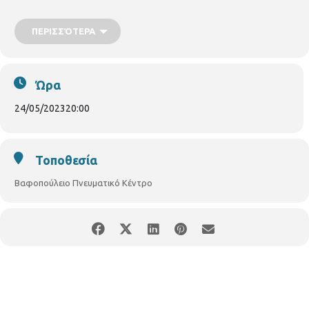
την
Τετάρτη 24 Μαΐου 2023
, ώρα
20:00
Αίθουσα Θεάτρου
Βαφοπουλείου Πνευματικό Κέντρο
ΠΕΡΙΣΣΌΤΕΡΑ
Με τους λογοτέχνες
Αναστασία Χατζή
και
Θεοφάνη Σβε
Ώρα
24/05/2023
20:00
Τοποθεσία
Βαφοπούλειο Πνευματικό Κέντρο
Γεώργιος Βαφόπουλος Ένας μεγάλος ποιητής με απέραντο
ποιητικό και ανθρώπινο μεγαλείο που τιμά με το έργο του την
πόλη μας που τόσο αγάπησε. Η λογοτεχνική του προσφορά έχει
αποκτήσει καθολική αναγνώριση και παγκόσμια ακτινοβολία.