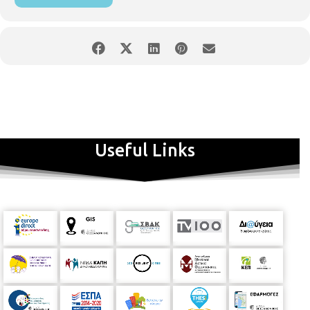
Πιάνο: Βαλέρια Χαριτίδου
ΕΙΣΟΔΟΣ: ΔΩΡΕΑΝ
MIGUEL
ANGEL NAVARRO
Useful Links
Διάσημος δάσκαλος, μουσικός και Διευθυντής Ορχήστρας.
Ξεκίνησε τις μουσικές του σπουδές στην Ισπανία και συνέχισε
στη Γερμανία και τις Η.Π.Α., πάντα με υψηλή βαθμολογία. Μέλος
των Συμφωνικών Ορχηστρών της Βαρκελώνης και της Asturias,