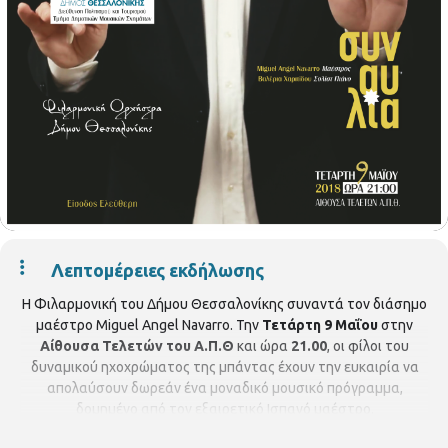
Λεπτομέρειες εκδήλωσης
Η Φιλαρμονική του Δήμου Θεσσαλονίκης συναντά τον διάσημο
μαέστρο Miguel Angel Navarro. Την
Τετάρτη 9 Μαΐου
στην
Αίθουσα Τελετών του Α.Π.Θ
και ώρα
21.00
, οι φίλοι του
δυναμικού ηχοχρώματος της μπάντας έχουν την ευκαιρία να
απολαύσουν δωρεάν ένα μοναδικό μουσικό πρόγραμμα,
δομημένο από τον εξαιρετικό Ισπανό μαέστρο.