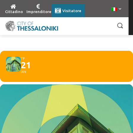
Visitatore
Cittadino
Imprenditore
ΤΡ
21
ΙΑΝ