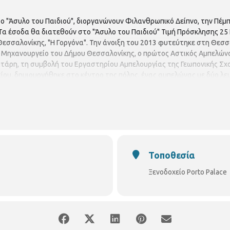
ι το "Άσυλο του Παιδιού", διοργανώνουν Φιλανθρωπικό Δείπνο, την Πέμ
 Τα έσοδα θα διατεθούν στο "Άσυλο του Παιδιού" Τιμή Πρόσκλησης 25
σσαλονίκης, "Η Γοργόνα". Την άνοιξη του 2013 φυτεύτηκε στη Θεσσα
 Μηχανουργείο του Δήμου Θεσσαλονίκης, ο πρώτος Αστικός Αμπελώνα
άρη, τη συμβολή του Εργαστηρίου Αμπελουργίας της Γεωπονικής Σχολή
υ, δημιουργήθηκε στο κέντρο της πόλης, ένας αμπελώνας με δύο λευκέ
 Αγιωργίτικο, έδωσαν από τον πρώτο τρύγο του 2015, το πρώτο κρασί
 Food Festival, δίνει το όνομα στο κρασί
Τοποθεσία
Ξενοδοχείο Porto Palace