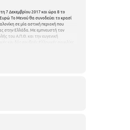
πτη 7 Δεκεμβρίου 2017 και ώρα 8 το
 Ευρώ Το Μενού θα συνοδεύει το κρασί
λονίκη σε μία αστική περιοχή που
ς στην Ελλάδα. Με εμπνευστή τον
ς του Α.Π.Θ. και την ευγενική
ς και δύο ερυθρές Ελληνικές ποικιλίες.
 της πόλης. Η Γοργόνα που χαρίζει τη