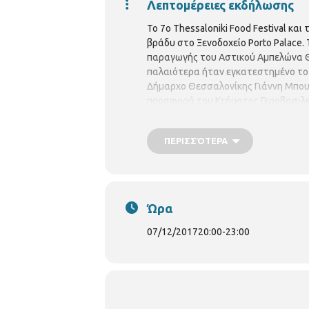
Λεπτομέρειες εκδήλωσης
Το 7ο Thessaloniki Food Festival κα
βράδυ στο Ξενοδοχείο Porto Palace.
παραγωγής του Αστικού Αμπελώνα Θε
παλαιότερα ήταν εγκατεστημένο το
Δήμαρχο Θεσσαλονίκης Γιάννη Μπουτ
προσφορά του Κτήματος Γεροβασιλείο
Μαλαγουζιά, Ρομπόλα, Ξυνόμαυρο και
μορφή της στο σήμα του Thessaloniki
ΠΕΡΙΣΣΌΤΕΡΑ
Ώρα
07/12/2017
20:00
-
23:00