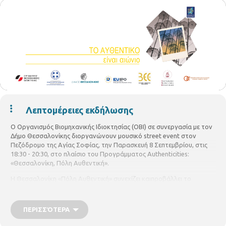
Λεπτομέρειες εκδήλωσης
Ο Οργανισμός Βιομηχανικής Ιδιοκτησίας (ΟΒΙ) σε συνεργασία με τον
Δήμο Θεσσαλονίκης
διοργανώνουν
μουσικό
s
treet
e
vent
στον
Πεζόδρομο της Αγίας Σοφίας,
την
Παρασκευή
8 Σεπτεμβρίου, στις
18:30
- 20:30,
στο
πλαίσιο του
Προγράμματος
Authenticities
:
«Θεσσαλονίκη, Πόλη Αυθεντική»
.
Η Θεσσαλονίκη
«Πόλη Αυθεντική»
συνεχίζει και
προβάλλει το
μήνυμα
«Το αυθεντικό είναι αιώνιο»
και
ενισχύει την προσπάθεια
πάταξης των αρνητικών επιπτώσεων της παραποίησης/απομίμησης
στα εμπορεύματα και τις υπηρεσίες
, με κύριο στόχο την εγρήγορση,
ΠΕΡΙΣΣΌΤΕΡΑ
την
ευαισθητοποίηση
και την εκπαίδευση
των δημοτών και
επισκεπτών της
πόλης. Μόνιμοι
κ
άτοικοι και επισκέπτες θα