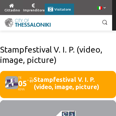
Visitatore
Cittadino
Imprenditore
Stampfestival V. Ι. P. (video,
image, picture)
ΤΕ
Stampfestival V. Ι. P.
ΠΑ
05
07
(video, image, picture)
ΙΟΥΛ