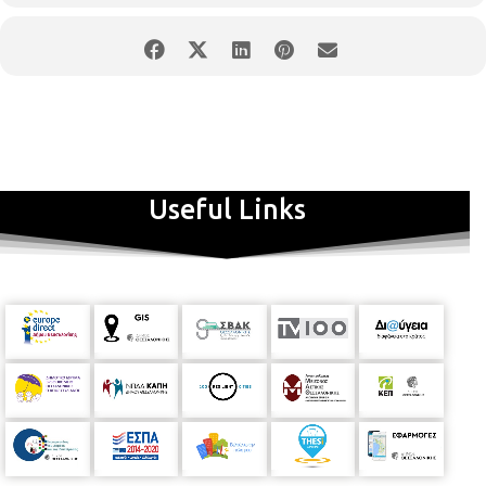
απολαύσουν τις διαφορετικές εκφάνσεις της ψηφιακής
τέχνης:
room 1: video art
room 2: video clip
room 3: video
dance
Useful Links
room 4:ταινιών μικρού μήκους
room 5:
thessaloniki
.
tag:
«Κάνε
το δικό σου
video
. Δείξε τα κρυφά σημεία της πόλης»
room 6:
video της διεύθυνσης Πολιτισμού
Εργαστήρια – workshop
06/07 – 18.00
«Guerilla Animation»
Stop motion video
Πόσο εύκολο είναι τελικά να φτιάξεις ένα
animation film; Κι όμως, δεν χρειάζεται πολλά πέρα από λίγη
φαντασία και ένα smartphone. Ξεκλείδωσε το κινητό σου,
ξεκλείδωσε το μυαλό και έλα μαζί μας να δημιουργήσουμε
εκείνη τη στιγμή το δικό μας animation. Συντονίζει ο
σκηνοθέτης
Βασίλης Κεχαγιάς.
Έχει σκηνοθετήσει