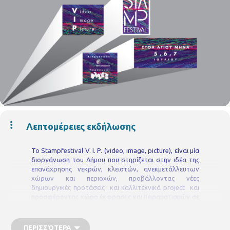
Λεπτομέρειες εκδήλωσης
Το Stampfestival V. Ι. P. (video, image, picture), είναι μία
διοργάνωση του Δήμου που στηρίζεται στην ιδέα της
επανάχρησης νεκρών, κλειστών, ανεκμετάλλευτων
χώρων και περιοχών, προβάλλοντας νέες
δημιουργικές προτάσεις και καλλιτεχνικά project και
προσφέροντας χώρο έκφρασης και πειραματισμών σε
δημοτικές ομάδες και άτομα. To Stampfestival V.I.P.
δοκιμάζει με το φετινό πρόγραμμα τη σχέση των
σύγχρονων μέσων επικοινωνίας και
ΠΕΡΙΣΣΌΤΕΡΑ