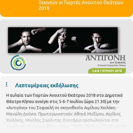
Ξεκινούν οι Γιορτές Ανοιχτού Θεάτρου
2018
Λεπτομέρειες εκδήλωσης
Η αυλαία των Γιορτών Ανοιχτού Θεάτρου 2018 στο Δημοτικό
Θέατρο Κήπου ανοίγει στις 5-6-7 Ιουλίου (ώρα 21.30) με την
«Αντιγόνη» του Σοφοκλή σε σκηνοθεσία Αιμίλιου Χειλάκη -
Μανώλη Δούνια. Πρωταγωνιστούν: Αθηνά Μαξίμου, Αιμίλιος
Χειλάκης, Μιχάλης Σαράντης. Εισιτήρια προπωλούνται στο
ταμείο του Θεάτρου Κήπου. Ώρες 10.00 - 13.30 και 17.30 - 21.00
Τηλ. 231 0 256775