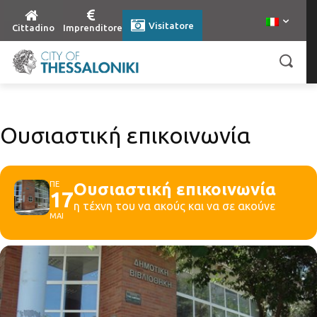
Visitatore
Cittadino
Imprenditore
Oυσιαστική επικοινωνία
ΠΕ
Oυσιαστική επικοινωνία
17
η τέχνη του να ακούς και να σε ακούνε
ΜΑΙ