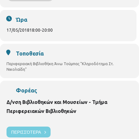
Συντονίστρια ομάδας:
Ιωάννου Χριστίνα
– Ψυχολόγος,
Ψυχοθεραπεύτρια
Ώρα
Πέμπτη 17 Μαΐου 2018 ώρα 18:00 – 20:00
Βιβλιοθήκη Άνω Τούμπας
Γρ. Λαμπράκη 187 τηλ. 2310950370
17/05/2018
18:00
-
20:00
Τοποθεσία
Περιφερειακή Βιβλιοθήκη Άνω Τούμπας "Κληροδότημα Στ.
Νικολαίδη"
Φορέας
Δ/νση Βιβλιοθηκών και Μουσείων - Τμήμα
Περιφερειακών Βιβλιοθηκών
ΠΕΡΙΣΣΌΤΕΡΑ