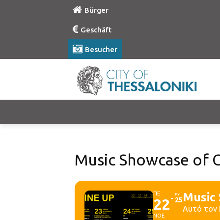
Bürger
Geschäft
Besucher
Music Showcase of 
ΠΕ
Music
ΚΥ
22
25
Αυτό τον 
ΝΟΕ