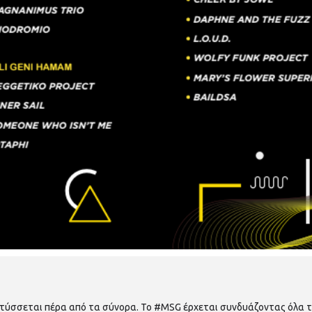
τύσσεται πέρα από τα σύνορα. Το #MSG έρχεται συνδυάζοντας όλα τ