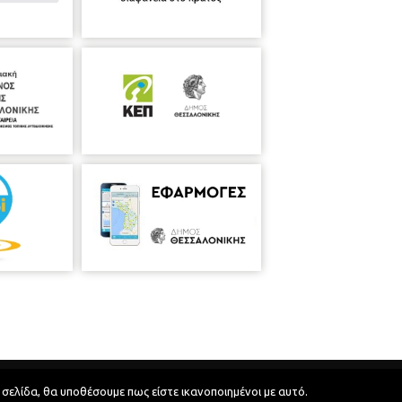
Developed by
MyCompany Projects
 σελίδα, θα υποθέσουμε πως είστε ικανοποιημένοι με αυτό.