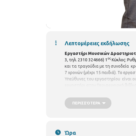
Λεπτομέρειες εκδήλωσης
Εργαστήρι Μουσικών Δραστηριοτή
ος
3, τηλ. 2310 324666) 1
Κύκλος: Ρυθμ
και τα τραγούδια με τη συνοδεία κρο
7 χρονών (μέχρι 15 παιδιά). Το εργ
Υπεύθυνες του εργαστηρίου είναι ο
εργαστήρι στην Περιφερειακή βιβλι
Δηλώσεις συμμετοχών θα γίνονται 
βιβλιοθήκη . Θα τηρηθεί αυστηρά σ
ΠΕΡΙΣΣΌΤΕΡΑ
Δευτέρα - Παρασκευή : 8:00 π.μ. - 8:30
Ώρα