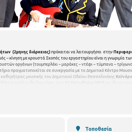
των (2μηνης διάρκειας)
πρόκειται να λειτουργήσει στην
Περιφερε
ός – κίνηση με κρουστά Σκοπός του εργαστηρίου είναι η γνωριμία τω
υστών οργάνων (τουμπερλέκι – μαράκες – ντέφι – τύμπανα – τρίγωνα κ.
αστήριο πραγματοποιείται σε συνεργασία με το Δημοτικό Κέντρο Μουσ
ι καθηγήτριες μουσικής του Δημοτικού Ωδείου Θεσσαλονίκης
Καϊνάρ
οθήκη Χαριλάου θα ξεκινήσει στις
11 Οκτωβρίου 2017
και θα γίνετα
δεκτές από
26/9/2017 έως 11/10/2017
ΜΟΝΟ με τη φυσική παρουσία 
ειρά προτεραιότητας. Χωρίς οικονομική επιβάρυνση. Ωράριο λειτουργ
 μ.μ.
Τοποθεσία