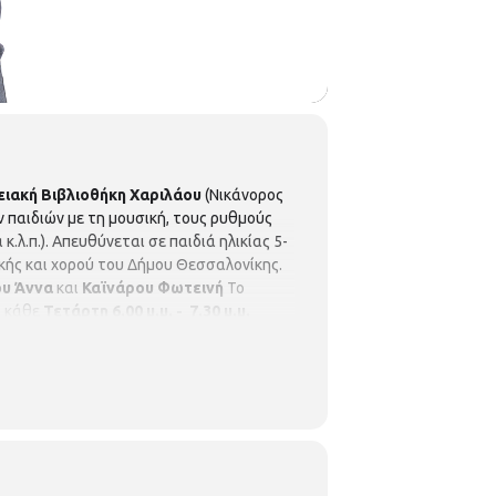
ιακή Βιβλιοθήκη Χαριλάου
(Νικάνορος
ν παιδιών με τη μουσική, τους ρυθμούς
λ.π.). Απευθύνεται σε παιδιά ηλικίας 5-
ικής και χορού του Δήμου Θεσσαλονίκης.
ου Άννα
και
Καϊνάρου Φωτεινή
Το
ι κάθε
Τετάρτη 6.00 μ.μ. - 7.30 μ.μ.
του ενδιαφερόμενου - κηδεμόνα στη
ίας Περιφερειακής Βιβλιοθήκης Χαριλάου