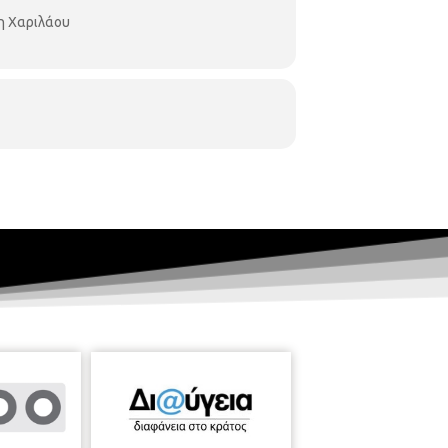
η Χαριλάου