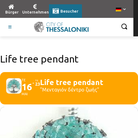
Besucher
Bürger
Unternehmen
Life tree pendant
ΤΕ
Life tree pendant
ΤΕ
16
23
"Μενταγιόν δέντρο ζωής"
ΜΑΙ