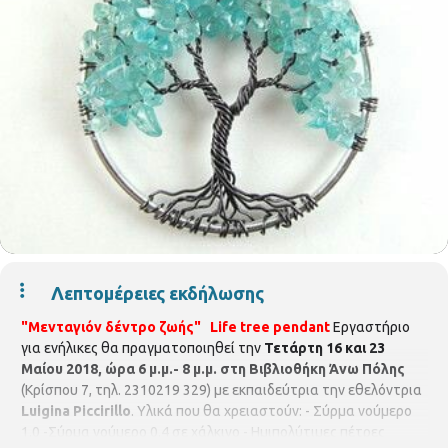
Λεπτομέρειες εκδήλωσης
"Μενταγιόν δέντρο ζωής"
Life tree pendant
Εργαστήριο
για ενήλικες θα πραγματοποιηθεί την
Τετάρτη 16 και 23
Μαίου 2018, ώρα 6 μ.μ.- 8 μ.μ. στη Βιβλιοθήκη Άνω Πόλης
(Κρίσπου 7, τηλ. 2310219 329) με εκπαιδεύτρια την εθελόντρια
Luigina Piccirillo
. Υλικά που θα χρειαστούν: - Σύρμα νούμερο
1.0 -Σύρμα νούμερο 0.4 σε χάλκινο - Ημιπολύτιμες πέτρες