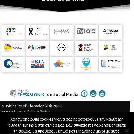
on Social Media
Municipality of Thessaloniki © 2026
Privacy Policy
Terms of Use
Χρησιμοποιούμε cookies για να σας προσφέρουμε την καλύτερη
Telephone Catalog
δυνατή εμπειρία στη σελίδα μας. Εάν συνεχίσετε να χρησιμοποιείτε
Developed by
MyCompany Projects
τη σελίδα, θα υποθέσουμε πως είστε ικανοποιημένοι με αυτό.