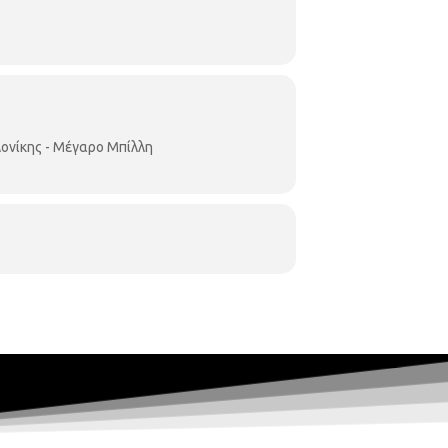
ματεία
φορέων
αφορά
ονίκης - Μέγαρο Μπίλλη
ρη