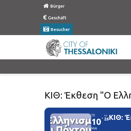
Bürger
Geschäft
Besucher
ΚΙΘ: Έκθεση "Ο Ελλ
ΤΕ
ΚΙΘ: 
ΠΑ
10
26
ΜΑΙ