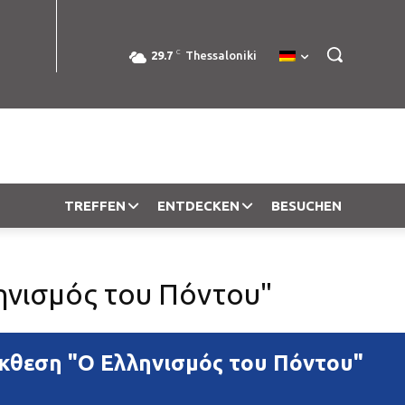
C
29.7
Thessaloniki
TREFFEN
ENTDECKEN
BESUCHEN
ηνισμός του Πόντου"
Έκθεση "Ο Ελληνισμός του Πόντου"