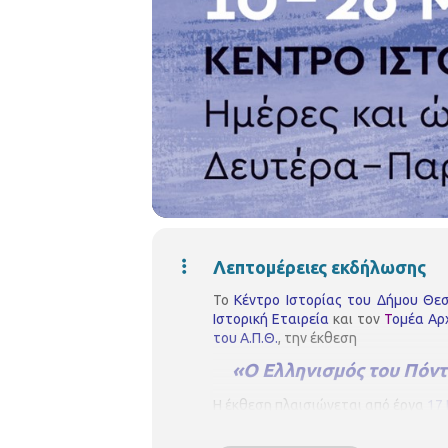
Λεπτομέρειες εκδήλωσης
Το
Κέντρο Ιστορίας του Δήμου Θε
Ιστορική Εταιρεία
και τον
Τ
ομέα Αρχ
του Α.Π.Θ.
, την έκθεση
«Ο Ελληνισμός του Πόν
Η έκθεση πλαισιώνεται από έργα
17
ανθρωπογεωγραφία του Πόντου: Δημ
Κωνσταντίνος Κουγιουμτζής, Χρήστ