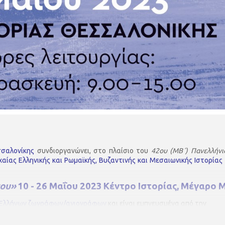
σσαλονίκης
συνδιοργανώνει, στο πλαίσιο του
42ου (ΜΒ΄) Πανελλήνι
αίας Ελληνικής και Ρωμαϊκής, Βυζαντινής και Μεσαιωνικής Ιστορίας
του»
10 - 26 Μαΐου 2023
Κέντρο Ιστορίας, Μέγαρο Μ
 Ελλήνων ζωγράφων/αγιογράφων
και είναι εμπνευσμένα από την
ήτρης Άγιος, Σοφία Αμπερίδου, Σοφία Απτόσογλου, Λία Ελευθεριάδο
ος Μπακόλας, Πέτρος Μπιλιούμπασης, Χρήστος Πασαλίδης, Μπάμπης