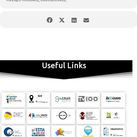
Johann Strauss Ensemble
Russell McGregor
Μουσική διεύθυνση, βιολί
Useful Links