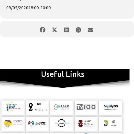
09/05/2020
18:00
-
20:00
η
Με αφορμή την 9
Μαΐου - Ημέρα Της Ευρώπης, τα Κέντρα
Ευρωπαϊκής Πληροφόρησης
Europe
Direct
Κομοτηνής,
Θεσσαλονίκης, Ξάνθης, Κεντρικής Μακεδονίας, ΕΛΙΑΜΕΠ,
Χαλκιδικής, Βορείου Αιγαίου, Δήμου Αθηναίων και Λαμίας,
συνεργάστηκαν και πραγματοποίησαν ένα διαδικτυακό
κυνήγι θησαυρού με τίτλο «Αναζητώντας τα αστέρια της
Ευρώπης» το Σάββατο 9 Μαΐου και ώρα 17.00.
Με τη λογική
Useful Links
ενός κυνηγιού θησαυρού αντί για το φυσικό χώρο
πραγματοποιήθηκε στο διαδικτυακό κόσμο, και συγκεκριμένα,
πάνω σε έναν virtual χάρτη των Βρυξελλών, το κέντρο της ΕΕ,
όπου εδρεύουν τα περισσότερα θεσμικά όργανα. Στόχος του
παιχνιδιού ήταν να ανακαλύψουμε τον κρυμμένο θησαυρό
μέσα από διάφορες δοκιμασίες! Οι θεματικές διαμορφώθηκαν
με τέτοιον τρόπο, ώστε οι συμμετέχοντες, με την ολοκλήρωση
του παιχνιδιού, να έχουν αποκτήσει γνώση σημαντικών
επιτευγμάτων της Ευρωπαϊκής Ένωσης, από την ίδρυση έως
σήμερα, μέσα από την συνεργασία και την διασκέδαση,