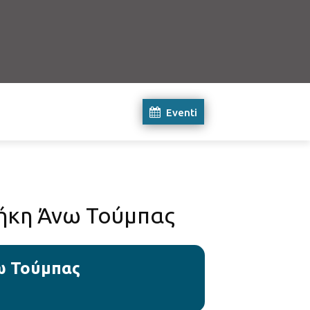
Eventi
οθήκη Άνω Τούμπας
νω Τούμπας