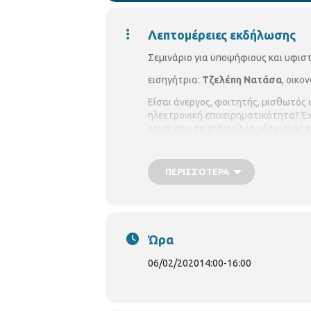
Λεπτομέρειες εκδήλωσης
Σεμινάριο για υποψήφιους και υφισ
εισηγήτρια:
Τζελέπη Νατάσα
, οικο
Είσαι άνεργος, φοιτητής, μισθωτός
ηλεκτρονική επιχειρηματικότητα? Έχ
χόμπι σου σε επάγγελμα μέσω ενός e
Εάν η απάντηση είναι ναι, τότε έλα
Έναρξη σεμιναρίου:
Τετάρτη 6/2/20
ΠΕΡΙΣΣΌΤΕΡΑ
Διάρκεια Σεμιναρίου:
8 εβδομαδιαίε
Αριθμός συμμετεχόντων:
15 άτομ
Δήλωση συμμετοχών στη:
Ώρα
Βιβλιοθήκη Άνω Τούμπας, Γρηγ. Λα
06/02/2020
14:00
-
16:00