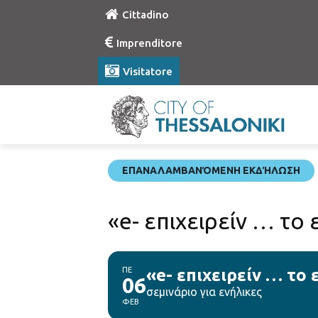
Cittadino
Imprenditore
Visitatore
ΕΠΑΝΑΛΑΜΒΑΝΌΜΕΝΗ ΕΚΔΉΛΩΣΗ
«e- επιχειρείν … το
ΠΕ
«e- επιχειρείν … το
06
σεμινάριο για ενήλικες
ΦΕΒ