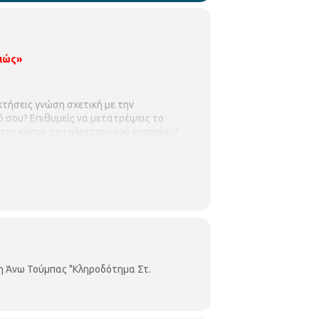
λιώς»
κτήσεις γνώση σχετική με την
λό σου? Επιθυμείς να μετατρέψεις το
στον κόσμο του ηλεκτρονικού εμπορίου?
η Άνω Τούμπας "Κληροδότημα Στ.