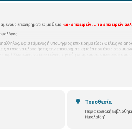
τάμενους επιχειρηματίες με θέμα:
«e- επιχειρείν … το επιχειρείν αλ
νομολόγος
 υπάλληλος, υφιστάμενος ή υποψήφιος επιχειρηματίας? Θέλεις να απο
εις στόχο να υλοποιήσεις την επιχειρηματική ιδέα που έχεις στο μυα
-shop? Σκοπεύεις να επεκτείνεις την ήδη υπάρχουσα επιχείρησή σου 
 να παρακολουθήσεις δωρεάν το σεμινάριο.
20 στις 14:00 - 16:00
ς συναντήσεις
α, θα τηρηθεί σειρά προτεραιότητας
Τοποθεσία
μπράκη 187, τηλ. 2310950370
Περιφερειακή Βιβλιοθήκ
Νικολαίδη"