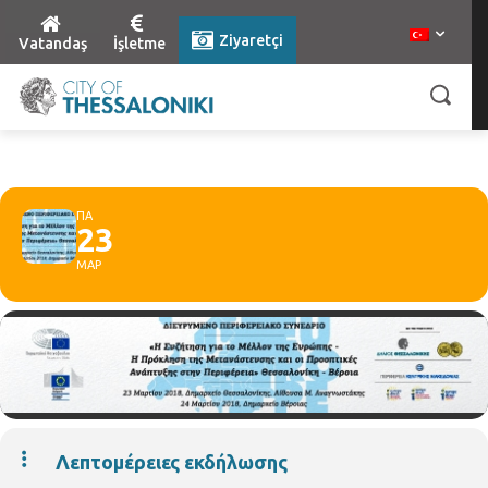
Ziyaretçi
Vatandaş
İşletme
ΠΑ
23
ΜΑΡ
Λεπτομέρειες εκδήλωσης