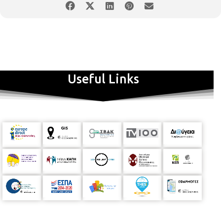
Την ίδια ημέρα στις 12.00
θα διεξαχθεί ενημερωτικό σεμινάριο
για τον Τύπο και τα ΜΜΕ της Περιφέρειας Κεντρικής
Μακεδονίας με θέμα:
«Γράφοντας για την Ευρώπη: θέματα και
εργαλεία»
στην Αίθουσα Μ. Αναγνωστάκης του Δημαρχείου
Θεσσαλονίκης (Λεωφ. Βασιλέως Γεωργίου 1, Θεσσαλονίκη 546
36). Δείτε το
πρόγραμμα
το σεμιναρίου και προεγγραφείτε
εδώ
Μπορείτε να ακολουθήσετε τη σελίδα μας στο
facebook
για να
λαμβάνετε ενημερώσεις. Μπορείτε επίσης να μας βρείτε στο
Useful Links
twitter
και στο
LinkedIn