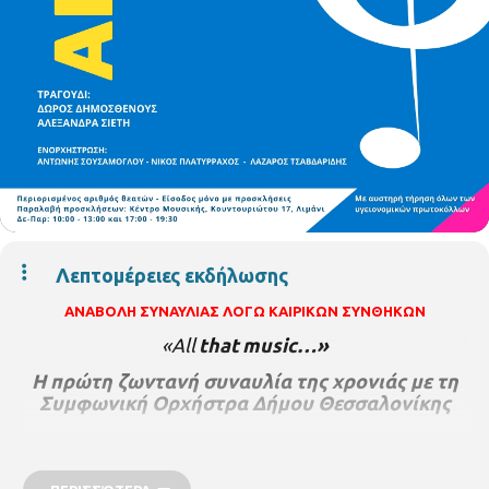
Λεπτομέρειες εκδήλωσης
ΑΝΑΒΟΛΗ ΣΥΝΑΥΛΙΑΣ ΛΟΓΩ ΚΑΙΡΙΚΩΝ ΣΥΝΘΗΚΩΝ
«
All
that
music
…»
Η πρώτη ζωντανή συναυλία της χρονιάς με τη
Συμφωνική Ορχήστρα Δήμου Θεσσαλονίκης
Με την εμφάνιση της
Συμφωνικής Ορχήστρας του
Δήμου Θεσσαλονίκης
υπό την μπαγκέτα
του
μαέστρου Μίλτου Λογιάδη
ξεκινά το συναυλιακό της