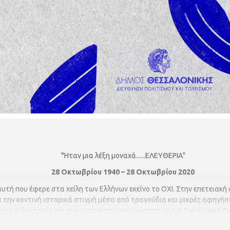
"Ήταν μια λέξη μοναχά......ΕΛΕΥΘΕΡΙΑ"
28
Οκτωβρίου 1940 – 28 Οκτωβρίου 2020
αυτή που έφερε στα χείλη των Ελλήνων εκείνο το ΟΧΙ. Στην επετειακή 
την κοντινή ιστορικά στιγμή μέσα από τραγούδια και μικρές αφηγήσ
ες και διαφορές για την τωρινή πραγματικότητα μας. Η Συμφωνική 
 Θεσσαλονίκης,συμπράττει με τον Θοδωρή Βουτσικάκη, ενώ στη συνα