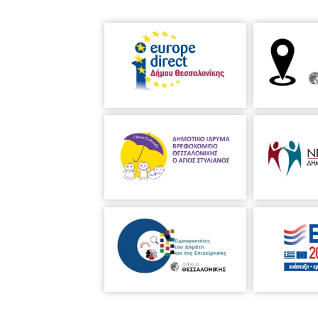
Συμμετέχει
η Ελένη Δημοπούλου
Συμφωνική Ορχήστρα Δήμου Θε
Διευθύνει
ο Χάρης Ηλιάδης
Χάρης Η
Σχεδιασμός & Χειρισμός φώτων
:
ART
os & Θέαμα ώρα προσέλευσης έως
ηλεκτρονική προμήθεια εισιτηρίων (
διάλειμμα. Ευχαριστούμε τους εκδο
ΕΚΔΗΛΩΣΗ ΑΝΑΒΑΛΛΕΤΑΙ ΛΟΓΩ COV