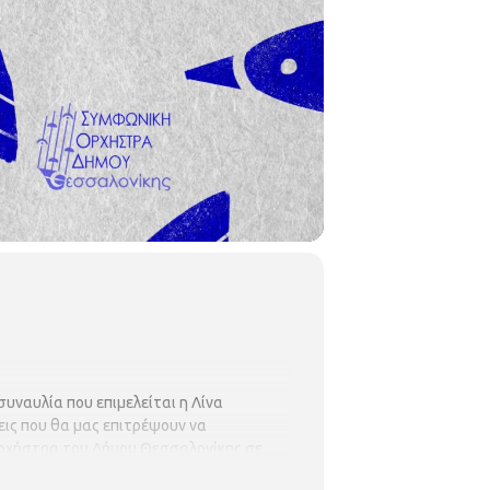
συναυλία που επιμελείται η Λίνα
εις που θα μας επιτρέψουν να
Ορχήστρα του Δήμου Θεσσαλονίκης σε
υλία συμμετέχει η Ελένη Δημοπούλου.