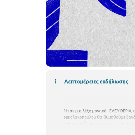
Λεπτομέρειες εκδήλωσης
Ήταν μια λέξη μοναχά...ΕΛΕΥΘΕΡΙΑ, 
Νικολακοπούλου θα θυμηθούμε ξανά 
αναμετρηθούμε με μνήμες, ομοιότητ
συνεργασία με το Μέγαρο Μουσικής