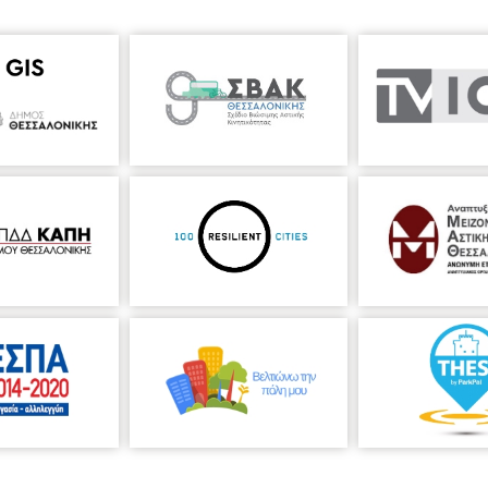
σσαλονίκης
λιάδης
Ενορχηστρώσεις
: Αντώνης Σουσάμογλου & Λάζαρος Τσαβδα
 Μαρία Βενετάκη
Φωτογραφίες συντελεστών
:
Ευαγγελία Θωμάκου
Ε
 20.30, ΤΙΜΕΣ ΕΙΣΙΤΗΡΙΩΝ 20 €,μειωμένο 10€ Με βάση τις υγειονομικές
απαραίτητες οδηγίες
) - η χρήση μάσκας καθ’ όλη την παραμονή του κ
τικούς οίκους Εστια, Κέδρος, Ποταμός και Μετρονόμος για την παρα
ID-19