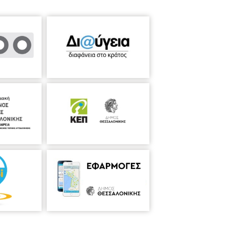
ρίδης
Ηχοληψία
: Αλέξανδρος Ραίδης
πιμέλεια
: Αναστασία Ταμουρίδου –
 οδηγίες, υποχρεωτική είναι: - η
οινού στο ΜΜΘ Η εκδήλωση δεν έχει
χώρηση κειμένων συγγραφέων τους. Η