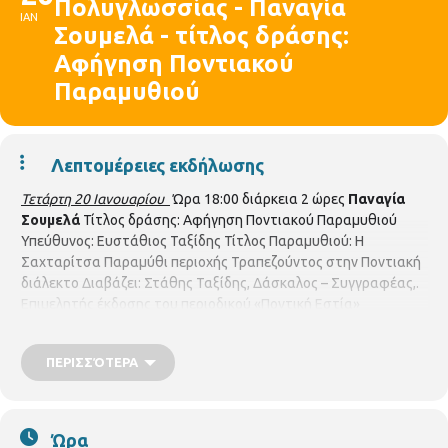
Πολυγλωσσίας - Παναγία
ΙΑΝ
Σουμελά - τίτλος δράσης:
Αφήγηση Ποντιακού
Παραμυθιού
Λεπτομέρειες εκδήλωσης
Τετάρτη 20 Ιανουαρίου
Ώρα 18:00 διάρκεια 2 ώρες
Παναγία
Σουμελά
Τίτλος δράσης: Αφήγηση Ποντιακού Παραμυθιού
Υπεύθυνος: Ευστάθιος Ταξίδης Τίτλος Παραμυθιού: Η
Σαχταρίτσα Παραμύθι περιοχής Τραπεζούντος στην Ποντιακή
διάλεκτο Διαβάζει: Στάθης Ταξίδης, Δάσκαλος – Συγγραφέας,.
Επιμελητής έκδοσης του περιοδικού «Ποντική Εστία»
https://authgr.zoom.us/j/97223124801?
pwd=OG42TGNieklHNmFDTUhsME9zZklGdz09
ΠΕΡΙΣΣΌΤΕΡΑ
Ώρα