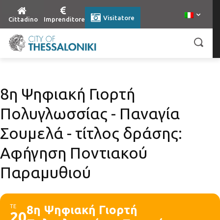
Visitatore
Cittadino
Imprenditore
8η Ψηφιακή Γιορτή
Πολυγλωσσίας - Παναγία
Σουμελά - τίτλος δράσης:
Αφήγηση Ποντιακού
Παραμυθιού
ΤΕ
8η Ψηφιακή Γιορτή
20