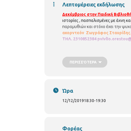
Λεπτομέρειες εκδήλωσης
Δεκέμβριος στην
Παιδική Βιβλιο
ιστορίες , πασπαλισμένες με άχνη 
παραμυθιών και στόχο έχει την ψυχ
ακορντεόν Ζωγράφος Σταυρίδης
ΤΗΛ. 2310852384
pvivlio.orestou@
ΠΕΡΙΣΣΌΤΕΡΑ
Ώρα
12/12/2019
18:30
-
19:30
Φορέας