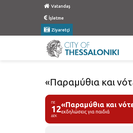
Vatandaş
İşletme
Ziyaretçi
«Παραμύθια και νότ
ΠΕ
«Παραμύθια και νότ
12
εκδηλώσεις για παιδιά
ΔΕΚ