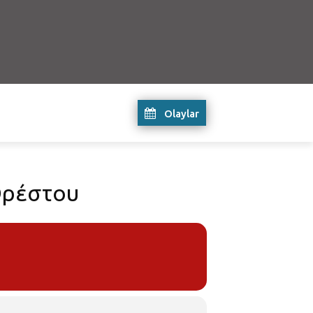
Olaylar
 Ορέστου
υ