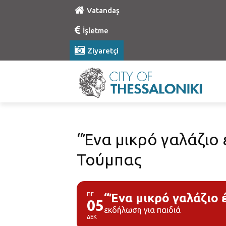
Vatandaş
İşletme
Ziyaretçi
“Ένα μικρό γαλάζιο
Τούμπας
ΠΕ
“Ένα μικρό γαλάζιο
05
εκδήλωση για παιδιά
ΔΕΚ