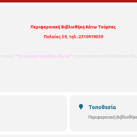
Περιφερειακή Βιβλιοθήκη Κάτω Τούμπας
Πυλαίας 59, τηλ.:2310919039
ιστορίας
“Ένα μικρό γαλάζιο έλατο”
της εκπαιδευτικού Φιλίππου Ολυ
στάσεις και χορό με βάση το βιβλίο.
.
α Μαλεγκάνου.
ιτείται προεγγραφή. Οι θέσεις είναι περιορισμένες και θα τηρηθεί 
ωση υπεράριθμων εγγραφών. Παρακαλούνται όλοι οι συμμετέχοντες ν
κή Βιβλιοθήκη Κάτω Τούμπας,Πυλαίας 59, τηλ:2310919039
Τοποθεσία
Περιφερειακή Βιβλιοθήκ