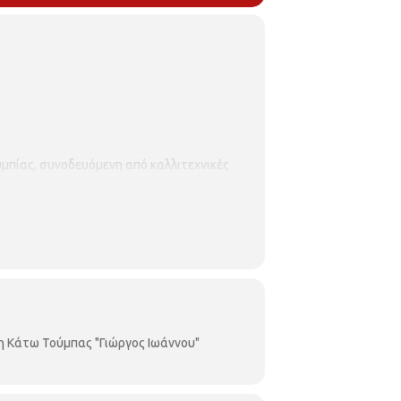
μπίας, συνοδευόμενη από καλλιτεχνικές
απόλυτη σειρά προτεραιότητας, ενώ θα
α ενημερώνουν σε περίπτωση ακύρωσης.
η Κάτω Τούμπας "Γιώργος Ιωάννου"