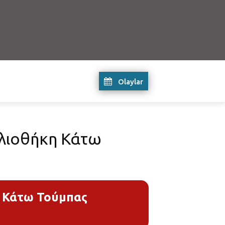
Olaylar
βλιοθήκη Κάτω
η Κάτω Τούμπας