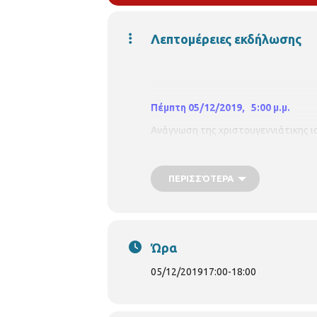
Λεπτομέρειες εκδήλωσης
Πέμπτη 05/12/2019, 5:00 μ.μ.
Ανάγνωση της χριστουγεννιάτικης 
δραστηριότητες, θεατρικές αναπαρα
Με προεγγραφή.
Για παιδιά 7-9 ετών
ΠΕΡΙΣΣΌΤΕΡΑ
Συντονίστρια η ψυχολόγος
Μαριάνν
Η συ
μμετοχή είναι δωρεάν, αλλά απα
υπάρξει λίστα αναμονής σε περίπτ
Δηλώσεις συμμετοχής: Περιφερεια
Ώρα
05/12/2019
17:00
-
18:00