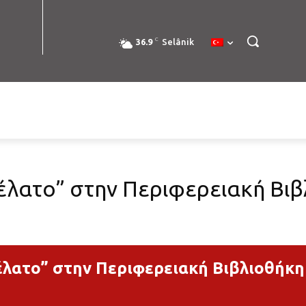
C
36.9
Selânik
 έλατο” στην Περιφερειακή Βι
 έλατο” στην Περιφερειακή Βιβλιοθήκ