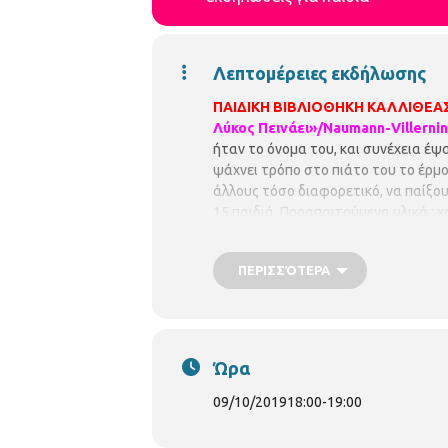
Λεπτομέρειες εκδήλωσης
ΠΑΙΔΙΚΗ ΒΙΒΛΙΟΘΗΚΗ ΚΑΛΛΙΘΕΑ
Λύκος Πεινάει»/Naumann-Villernin 
ήταν το όνομα του, και συνέχεια έψ
ψάχνει τρόπο στο πιάτο του το έρμο
άλλους τόσο διαφορετικό, να παίξου
15 παιδιά. Προαπαιτούμενα υλικά : 
ΠΕΡΙΣΣΌΤΕΡΑ
Ώρα
09/10/2019
18:00
-
19:00