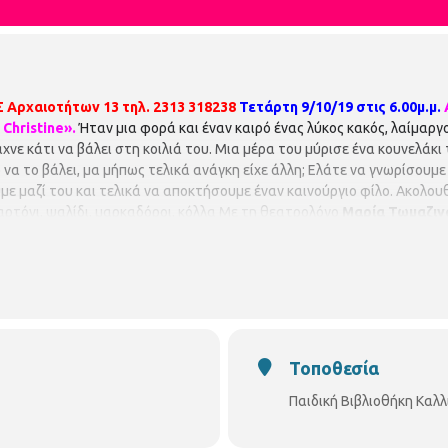
Σ
Αρχαιοτήτων 13
τηλ. 2313 318238
Τετάρτη 9/10/19 στις 6.00μ.μ.
Christine».
Ήταν μια φορά και έναν καιρό ένας λύκος κακός, λαίμαργ
αχνε κάτι να βάλει στη κοιλιά του. Μια μέρα του μύρισε ένα κουνελάκ
 να το βάλει, μα μήπως τελικά ανάγκη είχε άλλη; Ελάτε να γνωρίσουμε
με μαζί του και τελικά να αποκτήσουμε έναν καινούργιο φίλο. Ακολουθ
χαρτόνι, ψαλίδι, μαρκαδόροι, κόλλα Με τη θεατρολόγο
Μαρία Τωμαζιν
Τοποθεσία
Παιδική Βιβλιοθήκη Καλ