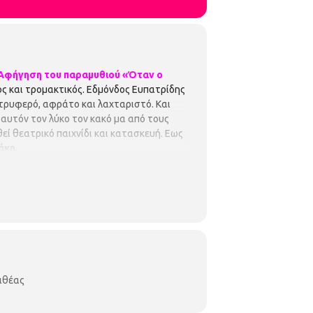
Αφήγηση του παραμυθιού «Όταν ο
ος και τρομακτικός. Εδμόνδος Ευπατρίδης
ι τρυφερό, αφράτο και λαχταριστό. Και
 αυτόν τον λύκο τον κακό μα από τους
εί θεατρικό παιχνίδι και κατασκευή. Εως
άκη.
λιθέας