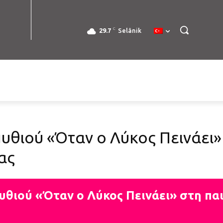
C
29.7
Selânik
θιού «Όταν ο Λύκος Πεινάει» 
ας
θιού «Όταν ο Λύκος Πεινάει» στη παι