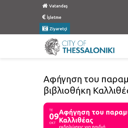
Vatandaş
İşletme
Ziyaretçi
Αφήγηση του παραμυ
βιβλιοθήκη Καλλιθέ
ΤΕ
Αφήγηση του παραμυ
09
Καλλιθέας
ΟΚΤ
εκδηλώσεις για παιδιά