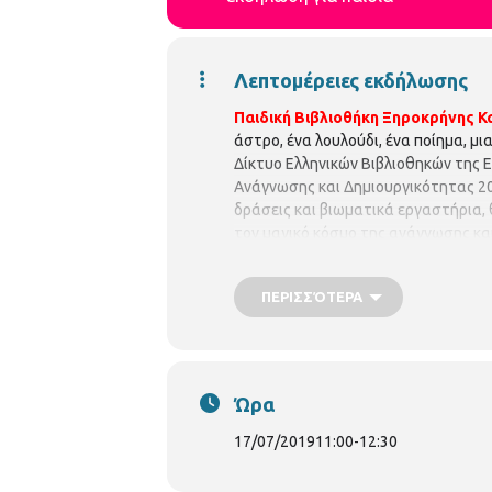
Λεπτομέρειες εκδήλωσης
Παιδική Βιβλιοθήκη Ξηροκρήνης
Κ
άστρο, ένα λουλούδι, ένα ποίημα, μια 
Δίκτυο Ελληνικών Βιβλιοθηκών της 
Ανάγνωσης και Δημιουργικότητας 201
δράσεις και βιωματικά εργαστήρια,
τον μαγικό κόσμο της ανάγνωσης και
στιγμές δημιουργίας πάντα έχοντας ω
Βιβλιοθήκη Ξηροκρήνης, συμμετέχει
ΠΕΡΙΣΣΌΤΕΡΑ
δράσεις :
Τετάρτη 17 Ιουλίου & ώρα
εργαστήριο για τους αστερισμούς κα
νηπιαγωγό
Αντωνία Αρβανιτίδου
Η 
σειρά προτεραιότητας, ενώ θα υπά
Κολωνιάρη 23
Τ.κ.54629
Τηλ.2310
Ώρα
17/07/2019
11:00
-
12:30