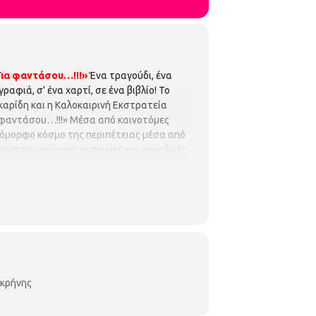
Για φαντάσου…!!!»
Ένα τραγούδι, ένα
γραφιά, σ’ ένα χαρτί, σε ένα βιβλίο! Το
καρίδη και η Καλοκαιρινή Εκστρατεία
α φαντάσου…!!!» Μέσα από καινοτόμες
 όμορφο κόσμο της περιπέτειας μέσα από
εύσουν ,γνώσεις, εμπειρίες και μοναδικές
ια 8η συνεχόμενη χρονιά η Παιδική
Δημιουργικότητας 2019 με τις παρακάτω
έλεγαν την ιστορία τους
Ένα
ιδιά 5-8 ετών. Με προεγγραφή Με τη
αι περιορισμένες και θα τηρηθεί απόλυτη
 ΒΙΒΛΙΟΘΗΚΗ ΞΗΡΟΚΡΗΝΗΣ
Γρ.
m/pbibjir
οκρήνης