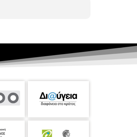
 Σάββα, Αδάμος Κατσαντώνη και Βάσος
ντικού Κύπριου Μουσικού– που, ας
 Συμφωνική Ορχήστρα Βορείου Ελλάδας.
γλαφυρό τρόπο. Η εκδήλωση αυτή σε
 απαγγελίες
από Κύπριους ποιητές και
μ αφιερωμένου στην ίδρυση της
σιού και στην συνέχεια θα αρχίσει η
Ορχήστρας Νέων Κύπρου, Γιώργου
Α, ΒΑ Απαγγελία ποιήματος από τον Δρα
 Ιωσήφ Σ. Ιωσηφίδη, Πρόεδρο της Ένωσης
: Μνήμη και Αγάπη για την Πατρίδα"
.
Τουρισμού της Κύπρου και την ευγενή
958 - ) :
Belgrade
in
December
1999
, Op.
αλία
Βάσος Αργυρίδης: (1960 - )
ης
Κύπρου
Άλκης Μπαλτάς (1948 - ):
- Λούλλα μου - Παλληκάρια - Τσιάκκαρα
Θεσσαλονίκης
Βιογραφικά
ίου της
άντερ