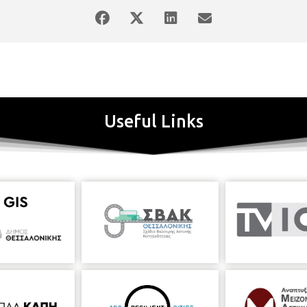
μπορούσαν να λείπουν καθιερωμένοι Κύπριοι συνθέτες όπως ο Σάββα
ικό τραγούδι ‘Η Τυλλιρκώτισσα’ του Σόλωνα Μιχαηλίδη, του πιο σημα
 Διευθυντής του Κρατικού Ωδείου Θεσσαλονίκης και μετά ίδρυσε τη
Άλκης Μπαλτάς που διασκεύασε κυπριακούς χορούς με ένα ιδιαίτερα 
 Σύνδεσμο Πολιτισμού Ελλάδας Κύπρου – θα αρχίσει στις 20:30 με
δύο
κόσμιας Ημέρας Ποίησης. Θα ακολουθήσει προβολή σύντομου φιλ
λει εικόνες από τοπία, μνημεία, με αναφορές στην ιστορία του νη
ρίων συνθετών υπό την διεύθυνση του καλλιτεχνικού διευθυντή 
Useful Links
.Μ.Θ. Τιμές εισιτηρίων: 10€, 5€ (μειωμένο για φοιτητές - ανέργους)
ΠΡΟΓΡΑΜΜΑ
υνδέσμου Πολιτισμού Ελλάδας Κύπρου κα Σίσσυ Σιγιουλτζή-Ρουκά Μ
υ Λογοτεχνίας και Κριτικής Κύπρου Απαγγελία ποιήματος από τον Δρα
ο του Συνδέσμου Πολιτισμού Ελλάδας Κύπρου.
"60 χρόνια της Κύπρου
δέσμου Πολιτισμού Ελλάδας Κύπρου με την αρωγή του Υφυπουργείου 
 Σάββας Σάββα (1958 - ):
Adagio
γ
ια έγχορδα Αδάμος Κατσαντώνης (1
(1905 – 1979):
Τηλλυρκώτισσα
Απόλλωνας Καλαμένιος (2003 - ):
Ηχωλ
1828): Εισαγωγή στην 3η σκηνή του έργου
Ροζαμούνδη
η Πριγκίπισσα τ
ην - Το τέρτιν της καρτούλας μου - Κότσινη τριανταφυλιά - Funebre 
κή διεύθυνση: Γιώργος Κουντούρης
Συμφωνική Ορχήστρα Δήμου 
ης
Ο Γιώργος Κουντούρης είναι απόφοιτος του Κρατικού Κονσερβατορ
διεύθυνση οπερατικής και συμφωνικής μουσικής στην τάξη του Αλεξ