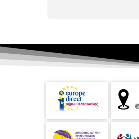
Απόλλωνα Καλαμένιου, ενώ δεν θα 
Αργυρίδης, και φτάνει στο εμβληματ
σημειωθεί, το 1957 υπηρέτησε ως ο
Τέλος μετέχει ο Έλληνας συνθέτης 
συνεργασία με τον Ο.Μ.Μ.Θ. και τον
με αφορμή τον εορτασμό της Παγ
Κυπριακής Δημοκρατίας που προβάλ
συναυλία με την μουσική των Κυπ
Κουντούρη
Σε συνεργασία με τον Ο.Μ
Καλωσόρισμα από την Πρόεδρο του Σ
Λεωνίδα Γαλάζη, Πρόεδρο του Ομίλο
Λογοτεχνών Κύπρου και Αντιπρόεδρ
Οπτικοακουστικό αφιέρωμα του Συν
χορηγία της Κυβέρνησης της Κύπρου.
200, για έγχορδα Σόλων Μιχαηλίδης 
Περιμένοντας
Fr. Schubert (1797 – 
Κυπριακοί Λαϊκοί Σκοποί
- Αγάπησά τ
μάκκαρα - Ψιντρή Βασιλιτζιά
Μουσι
συντελεστών:
Γιώργος Κουντούρ
Αγίας Πετρούπολης, όπου σπούδασε 