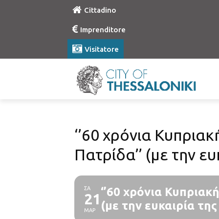
Cittadino
Imprenditore
Visitatore
‘’60 χρόνια Κυπριακ
Πατρίδα’’ (με την ε
ΣΑ
‘’60 χρόνια Κυπριακ
21
(με την ευκαιρία τη
ΜΑΡ