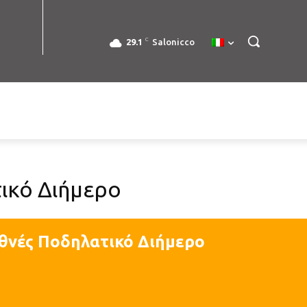
C
29.1
Salonicco
ικό Διήμερο
εθνές Ποδηλατικό Διήμερο