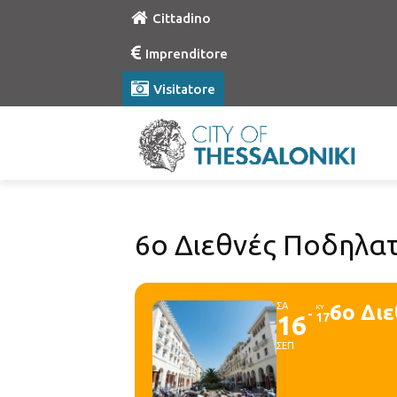
Cittadino
Imprenditore
Visitatore
6ο Διεθνές Ποδηλατ
ΣΑ
6ο Δι
ΚΥ
16
17
ΣΕΠ