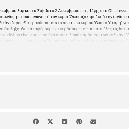
κεμβρίου 5μμ και το Σάββατο 2 Δεκεμβρίου στις 12μμ, στο Olicatesse
αιχνίδι, με πρωταγωνιστή τον κύριο 'Όχιπιαζάχαρη" υπό την αιγίδα το
λικάντζαροι. Θα τρυπώσουμε στο σπίτι του κυρίου 'Όχιπιαζάχαρη" για
άλη έκπληξη. Θα καταφέρουμε να περάσουμε με επιτυχία όλες τις δοκ
Το workshop είναι εμπνευσμένο από τη λαϊκή παράδοση των καλικαντζ
ις ημέρες των γιορτών και “ανακατεύουν” τα σπίτια των ανθρώπων. Θ
καλοπιάνουν με γλυκά, φρούτα και ξηρούς καρπούς. Τα παιχνίδια θα 
ω Λαδάδικα. 1η εκδήλωση Παρασκευή 1 Δεκεμβρίου 5μμ 2η εκδήλωση Σ
άνεται καλάθι με προιόντα χωρίς ζάχαρη αξίας 10 ευρώ) Είσοδος μό