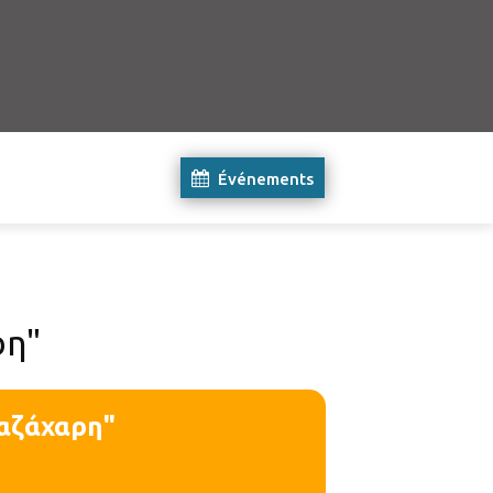
Événements
ρη"
ιαζάχαρη"