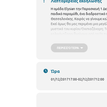
Λεπτομέρειες εκδήλωσης
Η ομάδα Elysian την Παρασκευή 1 Δε
παιδικό παραμύθι, ένα διαδραστικό π
Θεσσαλονίκης. Καιρός να γίνουμε κα
Εκεί όμως θα μας περιμένει μια μεγ
μυστικό του κυρίου Όχιπιαζάχαρη; 
καλικάντζαροι βγαίνουν από τη Γη τ
σκανταλιές τους οι άνθρωποι τους 
Olicatessen, Βίκτωρος Ουγκώ 4, Άν
ΠΕΡΙΣΣΌΤΕΡΑ
1ώρα Κόστος: 10 ευρώ (συμπεριλαμβ
info@olicatessen.gr
Ώρα
01/12/2017
17:00
-
02/12/2017
12:00