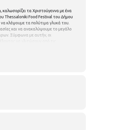
n, καλωσορίζει τα Χριστούγεννα με ένα
υ Thessaloniki Food Festival του Δήμου
 να κλέψουμε τα πολύτιμα γλυκά του.
ιμασίες και να ανακαλύψουμε το μεγάλο
άρων. Σύμφωνα με αυτήν, οι
έλοντας να γλιτώσουν από τις
πραγματοποιηθούν στο πατάρι του
άββατο 2 Δεκεμβρίου 12μμ Διάρκεια
νο με προκράτηση στο 2313030286 ή στο