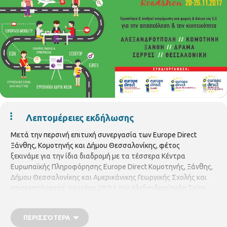
Λεπτομέρειες εκδήλωσης
Μετά την περσινή επιτυχή συνεργασία των Europe Direct
Ξάνθης, Κομοτηνής και Δήμου Θεσσαλονίκης, φέτος
ξεκινάμε για την ίδια διαδρομή με τα τέσσερα Κέντρα
Ευρωπαϊκής Πληροφόρησης Europe Direct Κομοτηνής, Ξάνθης,
Δήμου Θεσσαλονίκης και Αμερικάνικης Γεωργικής Σχολής και
επισκεπτόμαστε: Δευτέρα 20/11 την Αλεξανδρούπολη Τρίτη
21/11 την Κομοτηνή Τετάρτη 22/11 την Ξάνθη Πέμπτη 23/11
τη Δράμα Παρασκευή 24/11 τις Σέρρες και Σάββατο 25/11 τη
ΠΕΡΙΣΣΌΤΕΡΑ
Θεσσαλονίκη Στόχος είναι κατά το διάστημα 20 – 27