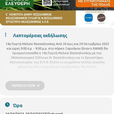
Λεπτομέρειες εκδήλωσης
14η Γιορτή Μελιού Θεσσαλονίκης Από 26 έως και 29 Οκτωβρίου 2023
και ώρες 9:00 π.μ. - 9:00 μ.μ. στο πάρκο Ξαρχάκου (έναντι ΧΑΝΘ) θα
πραγματοποιηθεί η 14η Γιορτή Μελιού Θεσσαλονίκης με τον
Μελισσοκομικό Σύλλογο Ν. Θεσσαλονίκης και το Εργαστήριο
Μελισσοκομίας του Α.Π.Θ. Ελάτε να γνωρίσετε πολλές ποικιλίες
μελιού και όλα τα προϊόντα της μέλισσας. Με πολλές
δραστηριότητες για μικρούς και μεγάλους.
Δείτε εδώ το ΠΡΟΓΡΑΜΜΑ της εκδήλωσης
ΠΕΡΙΣΣΌΤΕΡΑ
Ώρα