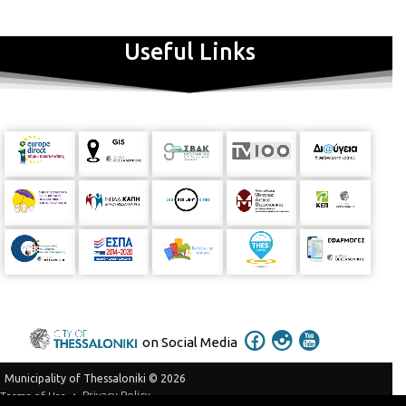
Useful Links
on Social Media
Municipality of Thessaloniki © 2026
Privacy Policy
Terms of Use