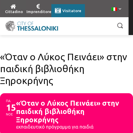
Visitatore
Cittadino
Imprenditore
«Όταν ο Λύκος Πεινάει» στην
παιδική βιβλιοθήκη
Ξηροκρήνης
ΠΑ
«Όταν ο Λύκος Πεινάει» στην
15
παιδική βιβλιοθήκη
ΝΟΕ
Ξηροκρήνης
εκπαιδευτικό πρόγραμμα για παιδιά