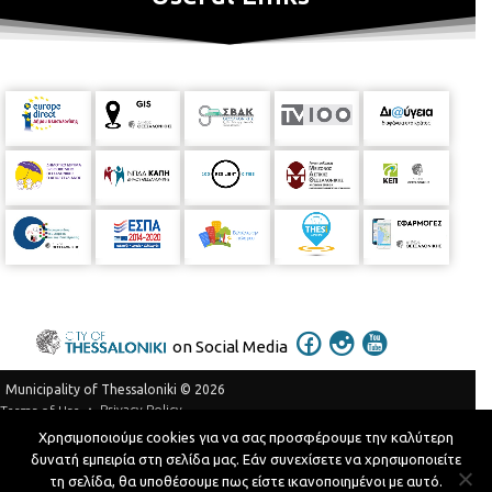
on Social Media
Municipality of Thessaloniki © 2026
Privacy Policy
Terms of Use
Χρησιμοποιούμε cookies για να σας προσφέρουμε την καλύτερη
Telephone Catalog
δυνατή εμπειρία στη σελίδα μας. Εάν συνεχίσετε να χρησιμοποιείτε
Developed by
MyCompany Projects
τη σελίδα, θα υποθέσουμε πως είστε ικανοποιημένοι με αυτό.