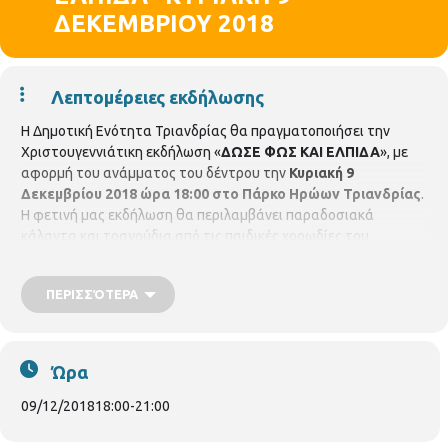
ΔΕΚΕΜΒΡΙΟΥ 2018
Λεπτομέρειες εκδήλωσης
Η Δημοτική Ενότητα Τριανδρίας θα πραγματοποιήσει την
Χριστουγεννιάτικη εκδήλωση «
ΔΩΣΕ ΦΩΣ ΚΑΙ ΕΛΠΙΔΑ
», με
αφορμή του ανάμματος του δέντρου την
Κυριακή 9
Δεκεμβρίου 2018 ώρα 18:00 στο Πάρκο Ηρώων Τριανδρίας
.
Η φετινή μας εκδήλωση θα περιλαμβάνει παραδοσιακά
κάλαντα και τραγούδια από τις παιδικές χορωδίες του
Συλλόγου Ποντίων Τριανδρίας
1ου Δημοτικού Σχολείου Τριανδρίας
ΠΕΡΙΣΣΌΤΕΡΑ
2ου Δημοτικού Σχολείου Τριανδρίας
Ώρα
3ου Δημοτικού Σχολείου Τριανδρίας
1ου Γυμνασίου Τριανδρίας
09/12/2018
18:00
-
21:00
και του Ωδείου MuSA Τριανδρίας