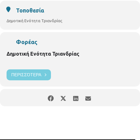
Ταυτόχρονα με την ομάδα «Πολυθέαμα» θα ταξιδέψουμε στον
Τοποθεσία
μαγικό κόσμο των Χριστουγέννων με μπαλονοκατασκευές, face
Δημοτική Ενότητα Τριανδρίας
painting, ξυλοπόδαρους, ξωτικά, Άγιο Βασίλη, τάρανδο,
χιονάνθρωπο και ΔΩΡΕΑΝ ποπ κορν και μαλλί της γριάς για
τους μικρούς μας φίλους! Η είσοδο είναι ελεύθερη
Φορέας
Δημοτική Ενότητα Τριανδρίας
ΠΕΡΙΣΣΌΤΕΡΑ